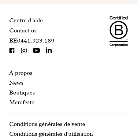
votre
inscription.
Maiso
Informations
Centre d'aide
Contact us
Dando
de
BE0441.923.189
is
contact
BCorp
certifi
Pages
Navigation
À propos
News
mises
secondaire
Boutiques
en
Manifesto
avant
Conditions
Conditions générales de vente
Conditions générales d'utilisation