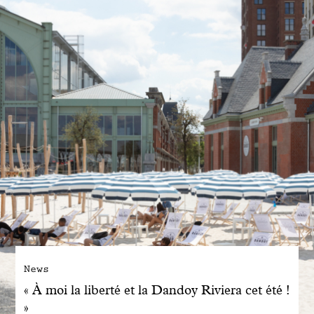
Engagé avec bon sens
Manifesto
Dandoy Family
Boutiques
Mon compte
E-Shop
News
« À moi la liberté et la Dandoy Riviera cet été !
»