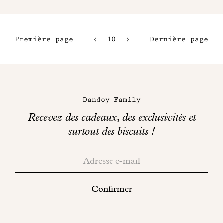
Première page
10
11
Dernière page
7
12
8
13
Maison
9
Dandoy
Dandoy Family
sur
Recevez des cadeaux, des exclusivités et
les
surtout des biscuits !
réseaux
Merci!
Adresse
Consultez
sociaux
email
votre
boite
Confirmer
mail
pour
finaliser