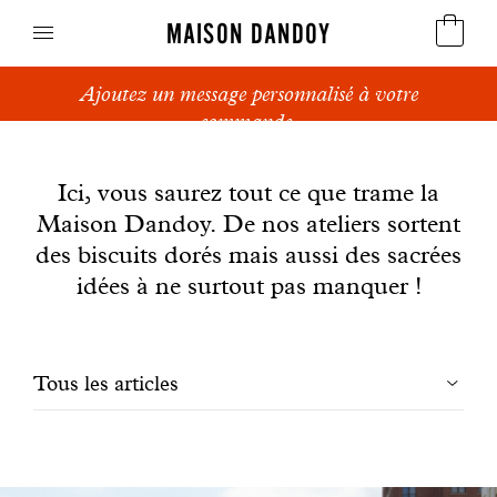
MAISON DANDOY
Ajoutez un message personnalisé à votre
Speculoos
commande.
News
Biscuits
Ici, vous saurez tout ce que trame la
Maison Dandoy. De nos ateliers sortent
Pains sucrés
des biscuits dorés mais aussi des sacrées
Gâteaux
idées à ne surtout pas manquer !
Friandises
Filtrer
Tous les articles
Gaufres
les
Cadeaux d'affaires
articles