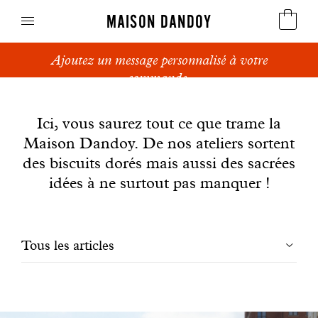
MAISON DANDOY
Ajoutez un message personnalisé à votre
Speculoos
commande.
News
Biscuits
Ici, vous saurez tout ce que trame la
Maison Dandoy. De nos ateliers sortent
Pains sucrés
des biscuits dorés mais aussi des sacrées
Gâteaux
idées à ne surtout pas manquer !
Friandises
Filtrer
Tous les articles
Gaufres
les
Cadeaux d'affaires
articles