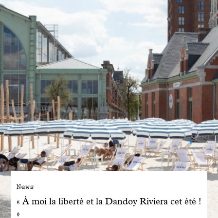
Engagé avec bon sens
Manifesto
Dandoy Family
Boutiques
Mon compte
E-Shop
News
« À moi la liberté et la Dandoy Riviera cet été !
»