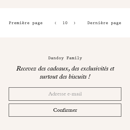
Première page
10
11
Dernière page
7
12
8
13
Maison
9
Dandoy
Dandoy Family
sur
Recevez des cadeaux, des exclusivités et
les
surtout des biscuits !
réseaux
Merci!
Adresse
Consultez
sociaux
email
votre
boite
Confirmer
mail
pour
finaliser