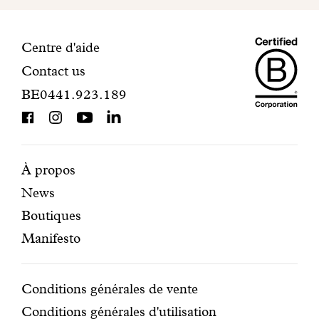
votre
inscription.
Maiso
Informations
Centre d'aide
Contact us
Dando
de
BE0441.923.189
is
contact
BCorp
certifi
Pages
Navigation
À propos
News
mises
secondaire
Boutiques
en
Manifesto
avant
Conditions
Conditions générales de vente
Conditions générales d'utilisation