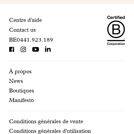
votre
inscription.
Maiso
Informations
Centre d'aide
Contact us
Dando
de
BE0441.923.189
is
contact
BCorp
certifi
Pages
Navigation
À propos
News
mises
secondaire
Boutiques
en
Manifesto
avant
Conditions
Conditions générales de vente
Conditions générales d'utilisation