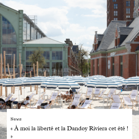
Engagé avec bon sens
Manifesto
Dandoy Family
Boutiques
Mon compte
E-Shop
News
« À moi la liberté et la Dandoy Riviera cet été !
»