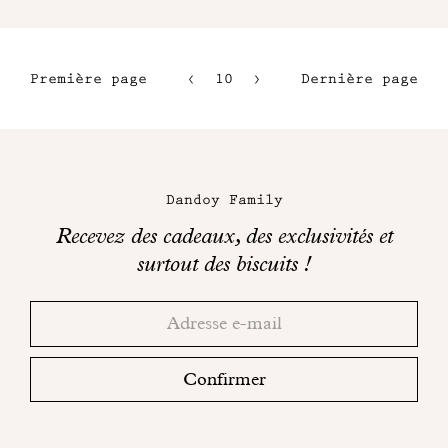
Première page
10
11
Dernière page
7
12
8
13
Maison
9
Dandoy
Dandoy Family
sur
Recevez des cadeaux, des exclusivités et
les
surtout des biscuits !
réseaux
Merci!
Adresse
Consultez
sociaux
email
votre
boite
Confirmer
mail
pour
finaliser