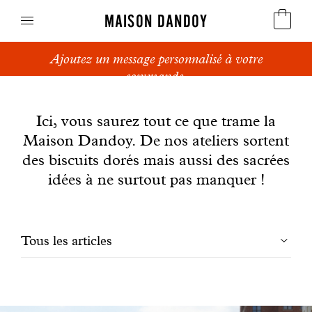
MAISON DANDOY
Ajoutez un message personnalisé à votre
Speculoos
commande.
News
Biscuits
Ici, vous saurez tout ce que trame la
Maison Dandoy. De nos ateliers sortent
Pains sucrés
des biscuits dorés mais aussi des sacrées
Gâteaux
idées à ne surtout pas manquer !
Friandises
Filtrer
Tous les articles
Gaufres
les
Cadeaux d'affaires
articles