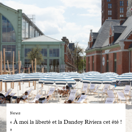
Engagé avec bon sens
Manifesto
Dandoy Family
Boutiques
Mon compte
E-Shop
News
« À moi la liberté et la Dandoy Riviera cet été !
»