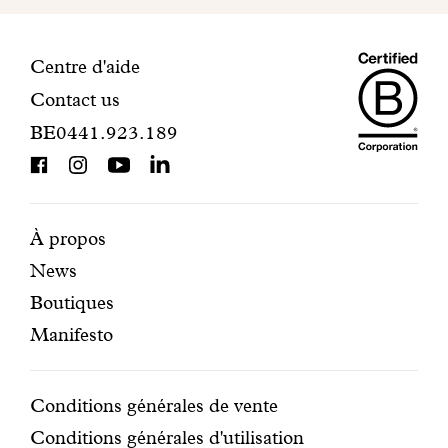
votre
inscription.
Maiso
Informations
Centre d'aide
Contact us
Dando
de
BE0441.923.189
is
contact
BCorp
certifi
Pages
Navigation
À propos
News
mises
secondaire
Boutiques
en
Manifesto
avant
Conditions
Conditions générales de vente
Conditions générales d'utilisation