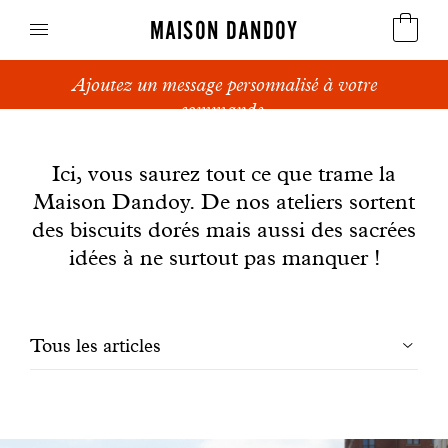
MAISON DANDOY
Ajoutez un message personnalisé à votre
Speculoos
commande.
News
Biscuits
Ici, vous saurez tout ce que trame la
Maison Dandoy. De nos ateliers sortent
Pains sucrés
des biscuits dorés mais aussi des sacrées
Gâteaux
idées à ne surtout pas manquer !
Friandises
Filtrer
Tous les articles
Gaufres
les
Cadeaux d'affaires
articles