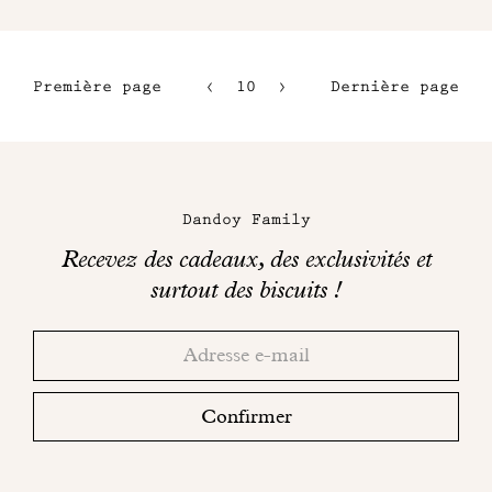
Première page
10
11
Dernière page
7
12
8
13
Maison
9
Dandoy
Dandoy Family
sur
Recevez des cadeaux, des exclusivités et
les
surtout des biscuits !
réseaux
Merci!
Adresse
Consultez
sociaux
email
votre
boite
Confirmer
mail
pour
finaliser