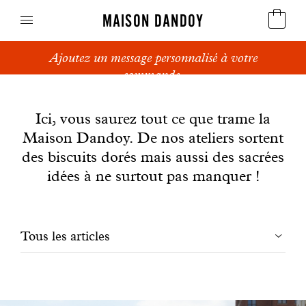
MAISON DANDOY
Ajoutez un message personnalisé à votre
Speculoos
commande.
News
Biscuits
Ici, vous saurez tout ce que trame la
Maison Dandoy. De nos ateliers sortent
Pains sucrés
des biscuits dorés mais aussi des sacrées
Gâteaux
idées à ne surtout pas manquer !
Friandises
Filtrer
Tous les articles
Gaufres
les
Cadeaux d'affaires
articles