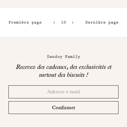
Première page
10
11
Dernière page
7
12
8
13
Maison
9
Dandoy
Dandoy Family
sur
Recevez des cadeaux, des exclusivités et
les
surtout des biscuits !
réseaux
Merci!
Adresse
Consultez
sociaux
email
votre
boite
Confirmer
mail
pour
finaliser