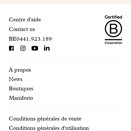
votre
inscription.
Maiso
Informations
Centre d'aide
Contact us
Dando
de
BE0441.923.189
is
contact
BCorp
certifi
Pages
Navigation
À propos
News
mises
secondaire
Boutiques
en
Manifesto
avant
Conditions
Conditions générales de vente
Conditions générales d'utilisation