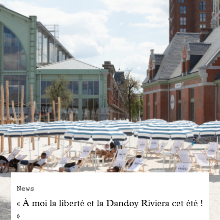
Engagé avec bon sens
Manifesto
Dandoy Family
Boutiques
Mon compte
E-Shop
News
« À moi la liberté et la Dandoy Riviera cet été !
»