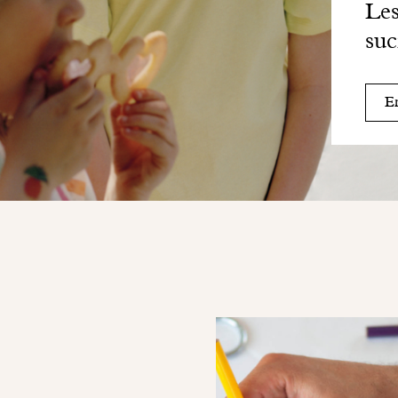
Les
suc
En