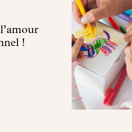
 l’amour
nnel !