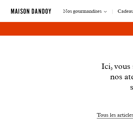
Navigation
MAISON DANDOY
Nos gourmandises
Cadeaux
principale
News
Ici, vou
nos at
Filtrer
Tous les article
les