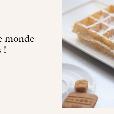
le monde
 !