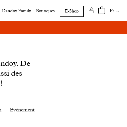
Traduct
Fr
Dandoy Family
Boutiques
E-Shop
disponi
de
cette
page
andoy. De
ssi des
!
n
Evènement