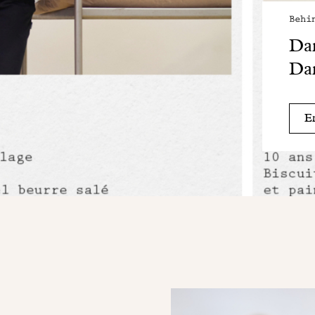
Behi
Dan
Dan
En