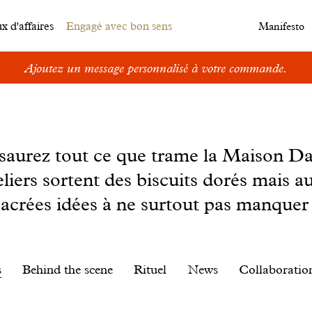
 d'affaires
Engagé avec bon sens
Manifesto
Ajoutez un message personnalisé à votre commande.
s saurez tout ce que trame la Maison D
eliers sortent des biscuits dorés mais au
sacrées idées à ne surtout pas manquer 
s
Behind the scene
Rituel
News
Collaboratio