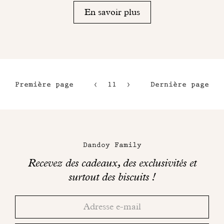
En savoir plus
Première page
11
12
Dernière page
8
13
9
14
Maison
10
Dandoy
Dandoy Family
sur
Recevez des cadeaux, des exclusivités et
les
surtout des biscuits !
réseaux
Merci!
Adresse
Consultez
sociaux
email
votre