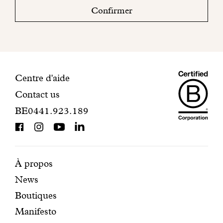
boite
Confirmer
mail
pour
finaliser
votre
inscription.
Maiso
Informations
Centre d'aide
Contact us
Dando
de
BE0441.923.189
is
contact
BCorp
certifi
Pages
Navigation
À propos
News
mises
secondaire
Boutiques
en
Manifesto
avant