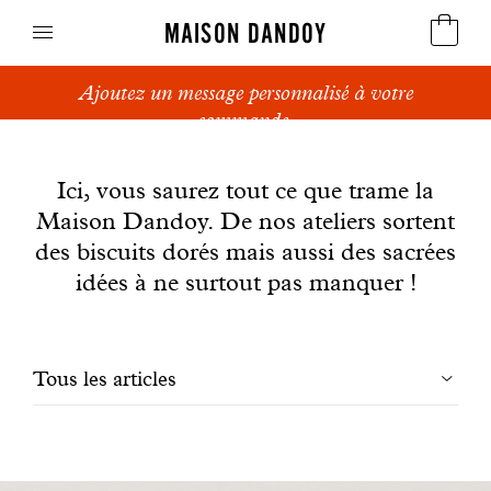
MAISON DANDOY
Ajoutez un message personnalisé à votre
Speculoos
commande.
News
Biscuits
Ici, vous saurez tout ce que trame la
Maison Dandoy. De nos ateliers sortent
Pains sucrés
des biscuits dorés mais aussi des sacrées
Gâteaux
idées à ne surtout pas manquer !
Friandises
Filtrer
Tous les articles
Gaufres
les
Cadeaux d'affaires
articles