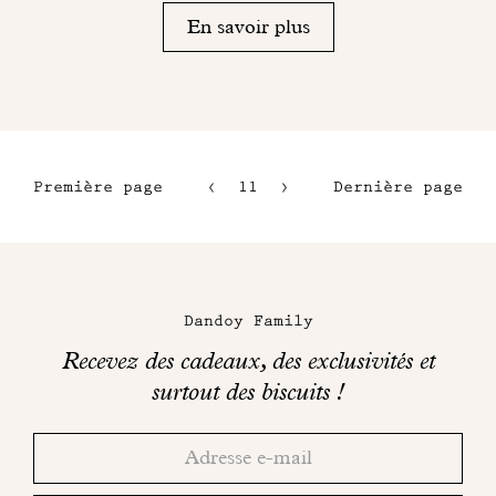
En savoir plus
Première page
11
12
Dernière page
8
13
9
14
Maison
10
Dandoy
Dandoy Family
sur
Recevez des cadeaux, des exclusivités et
les
surtout des biscuits !
réseaux
Merci!
Adresse
Consultez
sociaux
email
votre