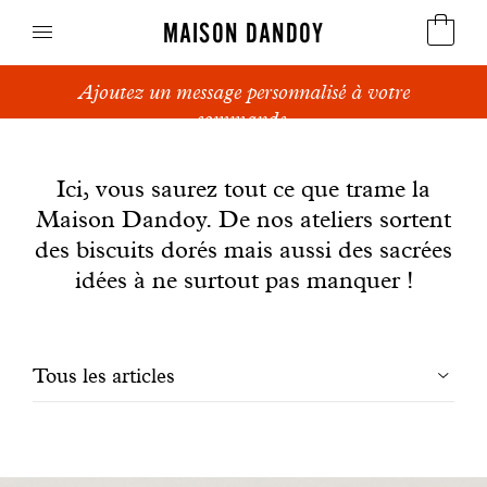
MAISON DANDOY
Ajoutez un message personnalisé à votre
Speculoos
commande.
News
Biscuits
Ici, vous saurez tout ce que trame la
Maison Dandoy. De nos ateliers sortent
Pains sucrés
des biscuits dorés mais aussi des sacrées
Gâteaux
idées à ne surtout pas manquer !
Friandises
Filtrer
Tous les articles
Gaufres
les
Cadeaux d'affaires
articles