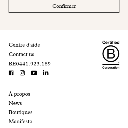
boite
Confirmer
mail
pour
finaliser
votre
inscription.
Maiso
Informations
Centre d'aide
Contact us
Dando
de
BE0441.923.189
is
contact
BCorp
certifi
Pages
Navigation
À propos
News
mises
secondaire
Boutiques
en
Manifesto
avant