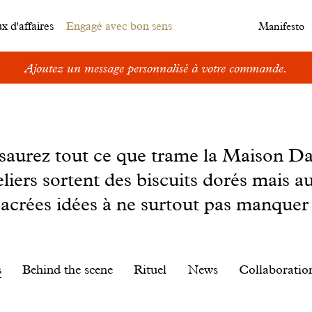
 d'affaires
Engagé avec bon sens
Manifesto
Ajoutez un message personnalisé à votre commande.
s saurez tout ce que trame la Maison D
eliers sortent des biscuits dorés mais au
sacrées idées à ne surtout pas manquer 
s
Behind the scene
Rituel
News
Collaboratio