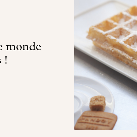
le monde
 !