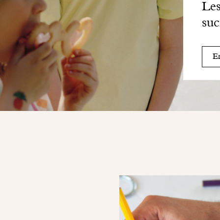
Les
suc
En