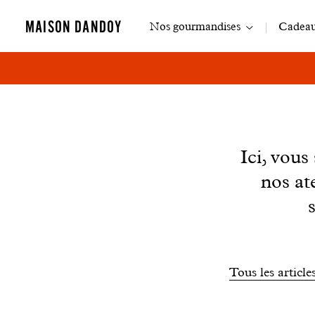
Navigation
MAISON DANDOY
Nos gourmandises
Cadeaux
principale
News
Ici, vou
nos at
Filtrer
Tous les article
les