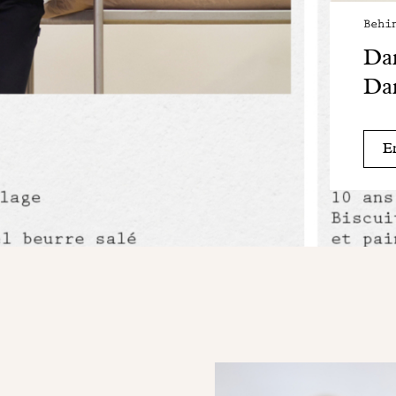
Behi
Dan
Dan
En