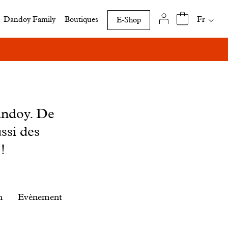
Traduct
Fr
Dandoy Family
Boutiques
E-Shop
disponi
de
cette
page
andoy. De
ssi des
!
n
Evènement