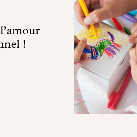
 l’amour
nnel !