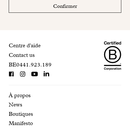
boite
Confirmer
mail
pour
finaliser
votre
inscription.
Maiso
Informations
Centre d'aide
Contact us
Dando
de
BE0441.923.189
is
contact
BCorp
certifi
Pages
Navigation
À propos
News
mises
secondaire
Boutiques
en
Manifesto
avant