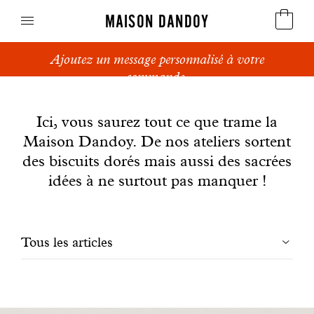
MAISON DANDOY
Ajoutez un message personnalisé à votre
Speculoos
commande.
News
Biscuits
Ici, vous saurez tout ce que trame la
Maison Dandoy. De nos ateliers sortent
Pains sucrés
des biscuits dorés mais aussi des sacrées
Gâteaux
idées à ne surtout pas manquer !
Friandises
Filtrer
Tous les articles
Gaufres
les
Cadeaux d'affaires
articles