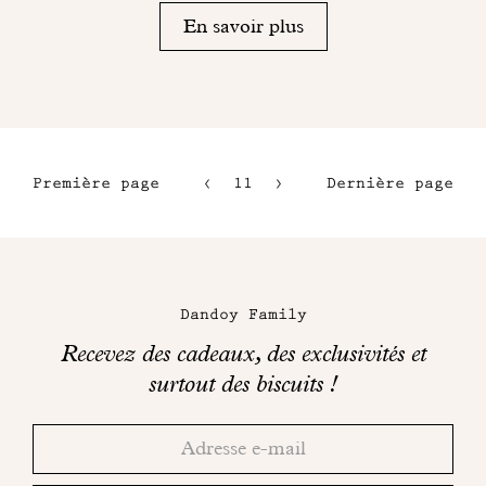
En savoir plus
Première page
11
12
Dernière page
8
13
9
14
Maison
10
Dandoy
Dandoy Family
sur
Recevez des cadeaux, des exclusivités et
les
surtout des biscuits !
réseaux
Merci!
Adresse
Consultez
sociaux
email
votre