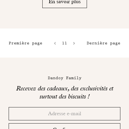
En savoir plus
Première page
11
12
Dernière page
8
13
9
14
Maison
10
Dandoy
Dandoy Family
sur
Recevez des cadeaux, des exclusivités et
les
surtout des biscuits !
réseaux
Merci!
Adresse
Consultez
sociaux
email
votre
boite