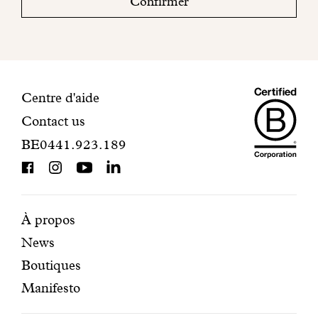
Confirmer
mail
pour
finaliser
votre
inscription.
Maiso
Informations
Centre d'aide
Contact us
Dando
de
BE0441.923.189
is
contact
BCorp
certifi
Pages
Navigation
À propos
News
mises
secondaire
Boutiques
en
Manifesto
avant