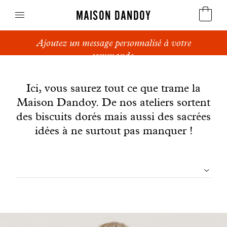
MAISON DANDOY
Ajoutez un message personnalisé à votre
Speculoos
commande.
News
Biscuits
Ici, vous saurez tout ce que trame la
Maison Dandoy. De nos ateliers sortent
Pains sucrés
des biscuits dorés mais aussi des sacrées
Gâteaux
idées à ne surtout pas manquer !
Friandises
Filtrer
Gaufres
les
Cadeaux d'affaires
articles