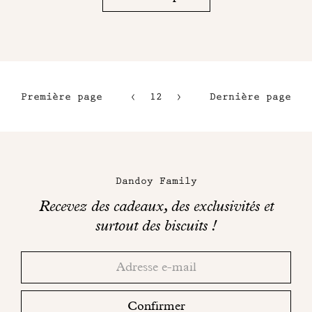
Première page
12
13
Dernière page
9
14
10
15
Maison
11
Dandoy
Dandoy Family
sur
Recevez des cadeaux, des exclusivités et
les
surtout des biscuits !
réseaux
Merci!
Adresse
Consultez
sociaux
email
votre
boite
Confirmer