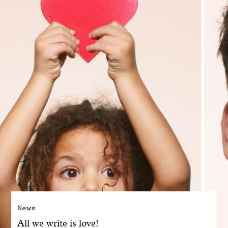
Engagé avec bon sens
Manifesto
Dandoy Family
Boutiques
Mon compte
E-Shop
News
All we write is love!