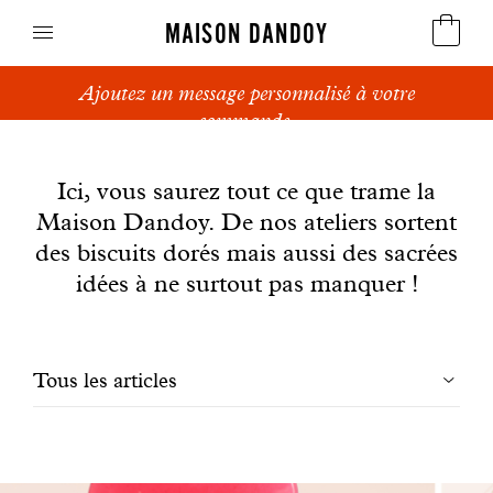
MAISON DANDOY
Ajoutez un message personnalisé à votre
Speculoos
commande.
News
Biscuits
Ici, vous saurez tout ce que trame la
Maison Dandoy. De nos ateliers sortent
Pains sucrés
des biscuits dorés mais aussi des sacrées
Gâteaux
idées à ne surtout pas manquer !
Friandises
Filtrer
Tous les articles
Gaufres
les
Cadeaux d'affaires
articles