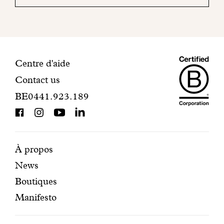
mail
pour
finaliser
votre
inscription.
Maiso
Informations
Centre d'aide
Contact us
Dando
de
BE0441.923.189
is
contact
BCorp
certifi
Pages
Navigation
À propos
News
mises
secondaire
Boutiques
en
Manifesto
avant