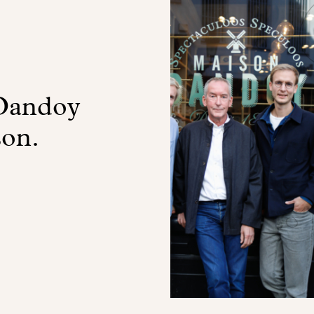
 Dandoy
son.