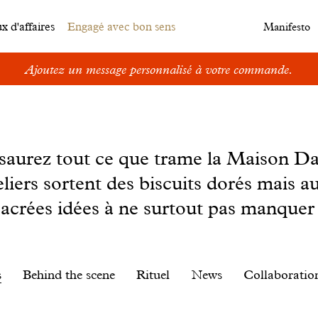
 d'affaires
Engagé avec bon sens
Manifesto
Ajoutez un message personnalisé à votre commande.
s saurez tout ce que trame la Maison D
eliers sortent des biscuits dorés mais au
sacrées idées à ne surtout pas manquer 
s
Behind the scene
Rituel
News
Collaboratio