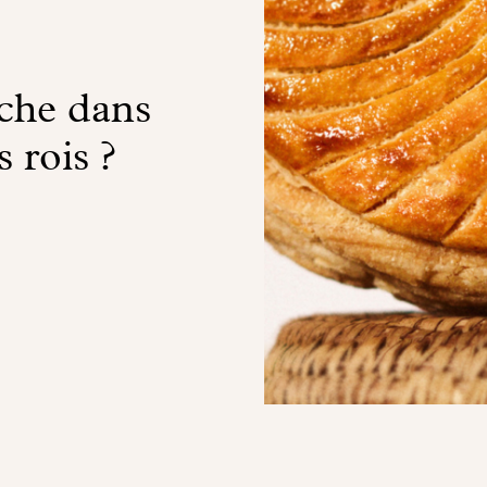
ache dans
 rois ?