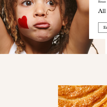
News
All
En