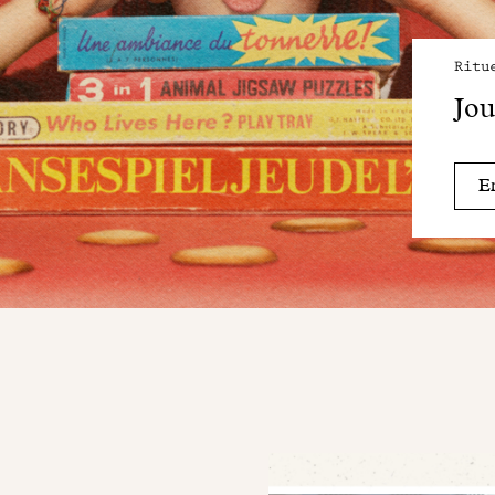
Ritu
Jou
En