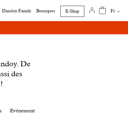
Traduct
Fr
Dandoy Family
Boutiques
E-Shop
disponi
de
cette
page
andoy. De
ssi des
!
n
Evènement