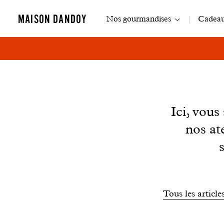
Navigation
MAISON DANDOY
Nos gourmandises
Cadeaux
principale
News
Ici, vou
nos at
Filtrer
Tous les article
les