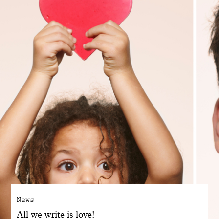
Engagé avec bon sens
Manifesto
Dandoy Family
Boutiques
Mon compte
E-Shop
News
All we write is love!