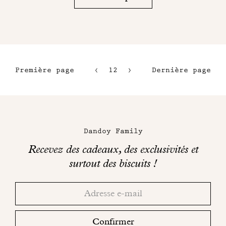
Première page
12
13
Dernière page
9
14
10
15
Maison
11
Dandoy
Dandoy Family
sur
Recevez des cadeaux, des exclusivités et
les
surtout des biscuits !
réseaux
Merci!
Adresse
Consultez
sociaux
email
votre
boite
Confirmer