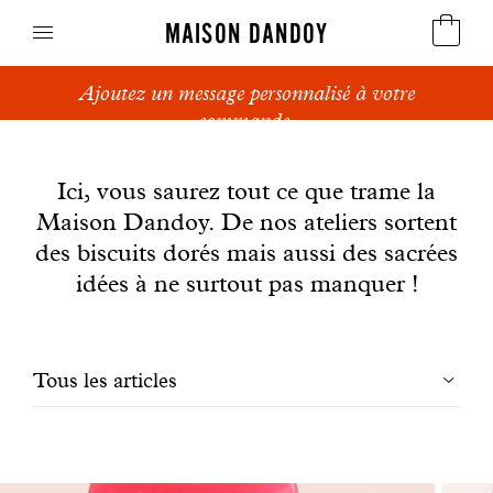
MAISON DANDOY
Ajoutez un message personnalisé à votre
Speculoos
commande.
News
Biscuits
Ici, vous saurez tout ce que trame la
Maison Dandoy. De nos ateliers sortent
Pains sucrés
des biscuits dorés mais aussi des sacrées
Gâteaux
idées à ne surtout pas manquer !
Friandises
Filtrer
Tous les articles
Gaufres
les
Cadeaux d'affaires
articles