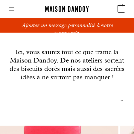
MAISON DANDOY
Ajoutez un message personnalisé à votre
Speculoos
commande.
News
Biscuits
Ici, vous saurez tout ce que trame la
Maison Dandoy. De nos ateliers sortent
Pains sucrés
des biscuits dorés mais aussi des sacrées
Gâteaux
idées à ne surtout pas manquer !
Friandises
Filtrer
Gaufres
les
Cadeaux d'affaires
articles