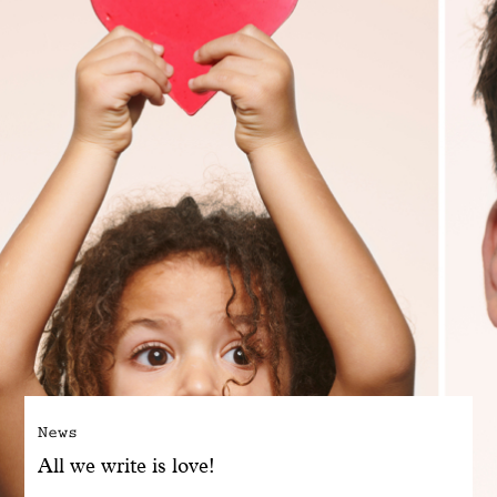
Engagé avec bon sens
Manifesto
Dandoy Family
Boutiques
Mon compte
E-Shop
News
All we write is love!