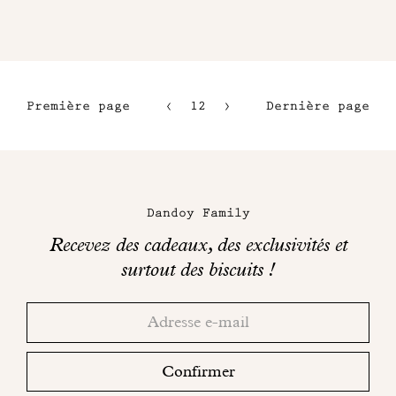
Première page
12
13
Dernière page
9
14
10
15
Maison
11
Dandoy
Dandoy Family
sur
Recevez des cadeaux, des exclusivités et
les
surtout des biscuits !
réseaux
Merci!
Adresse
Consultez
sociaux
email
votre
boite
Confirmer
mail