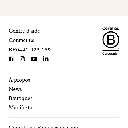
pour
finaliser
votre
inscription.
Maiso
Informations
Centre d'aide
Contact us
Dando
de
BE0441.923.189
is
contact
BCorp
certifi
Pages
Navigation
À propos
News
mises
secondaire
Boutiques
en
Manifesto
avant
Conditions générales de vente