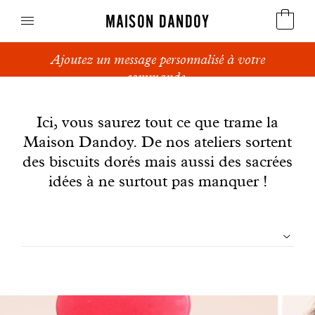
MAISON DANDOY
Ajoutez un message personnalisé à votre
Speculoos
commande.
News
Biscuits
Ici, vous saurez tout ce que trame la
Maison Dandoy. De nos ateliers sortent
Pains sucrés
des biscuits dorés mais aussi des sacrées
Gâteaux
idées à ne surtout pas manquer !
Friandises
Filtrer
Gaufres
les
Cadeaux d'affaires
articles