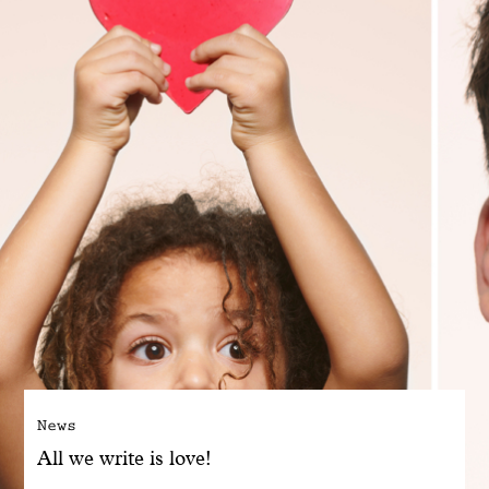
Engagé avec bon sens
Manifesto
Dandoy Family
Boutiques
Mon compte
E-Shop
News
All we write is love!