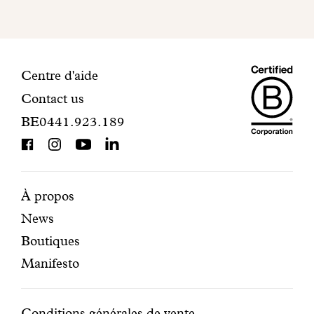
pour
finaliser
votre
inscription.
Maiso
Informations
Centre d'aide
Contact us
Dando
de
BE0441.923.189
is
contact
BCorp
certifi
Pages
Navigation
À propos
News
mises
secondaire
Boutiques
en
Manifesto
avant
Conditions générales de vente