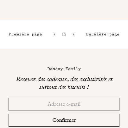
Première page
12
13
Dernière page
9
14
10
15
Maison
11
Dandoy
Dandoy Family
sur
Recevez des cadeaux, des exclusivités et
les
surtout des biscuits !
réseaux
Merci!
Adresse
Consultez
sociaux
email
votre
boite
Confirmer
mail