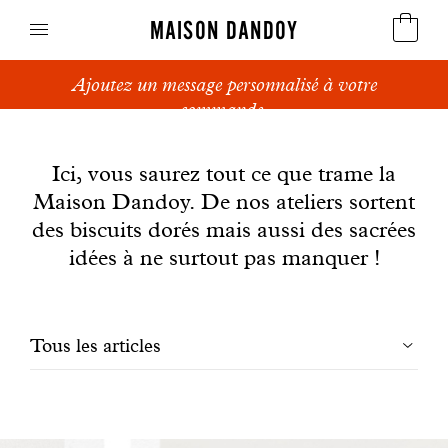
MAISON DANDOY
Ajoutez un message personnalisé à votre
Speculoos
commande.
News
Biscuits
Ici, vous saurez tout ce que trame la
Maison Dandoy. De nos ateliers sortent
Pains sucrés
des biscuits dorés mais aussi des sacrées
Gâteaux
idées à ne surtout pas manquer !
Friandises
Filtrer
Tous les articles
Gaufres
les
Cadeaux d'affaires
articles