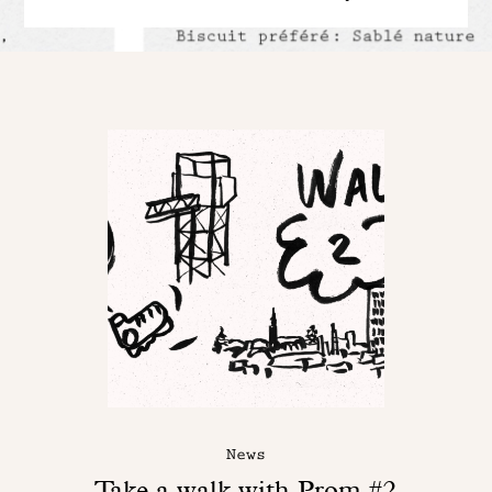
News
Take a walk with Prom #2