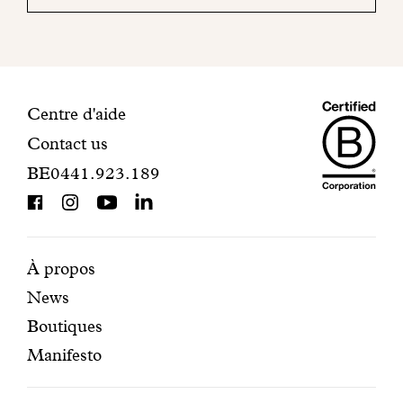
mail
pour
finaliser
votre
inscription.
Maiso
Informations
Centre d'aide
Contact us
Dando
de
BE0441.923.189
is
contact
BCorp
certifi
Pages
Navigation
À propos
News
mises
secondaire
Boutiques
en
Manifesto
avant