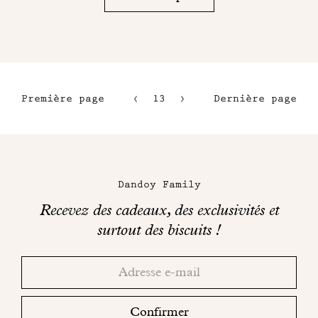
Première page
13
14
Dernière page
10
15
11
16
Maison
12
Dandoy
Dandoy Family
sur
Recevez des cadeaux, des exclusivités et
les
surtout des biscuits !
réseaux
Merci!
Adresse
Consultez
sociaux
email
votre
boite
Confirmer