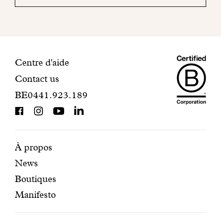
mail
pour
finaliser
votre
inscription.
Maiso
Informations
Centre d'aide
Contact us
Dando
de
BE0441.923.189
is
contact
BCorp
certifi
Pages
Navigation
À propos
News
mises
secondaire
Boutiques
en
Manifesto
avant