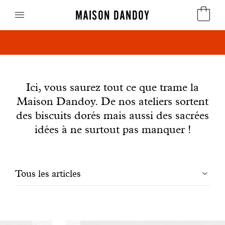
MAISON DANDOY
Dandoy Family : des cadeaux, des exclusivités et
Speculoos
surtout des biscuits !
News
Biscuits
Ici, vous saurez tout ce que trame la
Maison Dandoy. De nos ateliers sortent
Pains sucrés
des biscuits dorés mais aussi des sacrées
Gâteaux
idées à ne surtout pas manquer !
Friandises
Filtrer
Tous les articles
Gaufres
les
Cadeaux d'affaires
articles