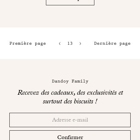
Première page
13
14
Dernière page
10
15
11
16
Maison
12
Dandoy
Dandoy Family
sur
Recevez des cadeaux, des exclusivités et
les
surtout des biscuits !
réseaux
Merci!
Adresse
Consultez
sociaux
email
votre
boite
Confirmer