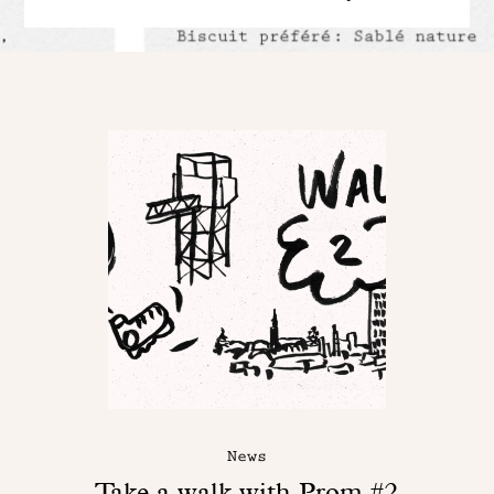
News
Take a walk with Prom #2