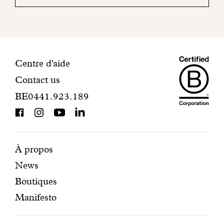
mail
pour
finaliser
votre
inscription.
Maiso
Informations
Centre d'aide
Contact us
Dando
de
BE0441.923.189
is
contact
BCorp
certifi
Pages
Navigation
À propos
News
mises
secondaire
Boutiques
en
Manifesto
avant