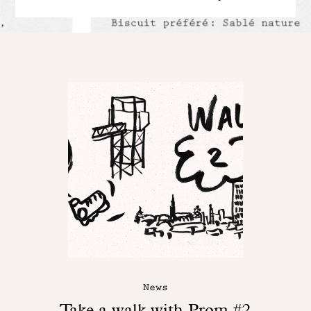
News
Take a walk with Prom #2