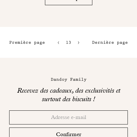
Première page
13
14
Dernière page
10
15
11
16
Maison
12
Dandoy
Dandoy Family
sur
Recevez des cadeaux, des exclusivités et
les
surtout des biscuits !
réseaux
Merci!
Adresse
Consultez
sociaux
email
votre
boite
Confirmer