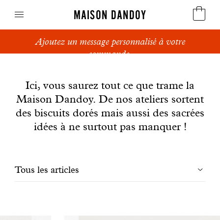
MAISON DANDOY
Ajoutez un message personnalisé à votre
Speculoos
commande.
News
Biscuits
Ici, vous saurez tout ce que trame la
Maison Dandoy. De nos ateliers sortent
Pains sucrés
des biscuits dorés mais aussi des sacrées
Gâteaux
idées à ne surtout pas manquer !
Friandises
Filtrer
Tous les articles
Gaufres
les
Cadeaux d'affaires
articles