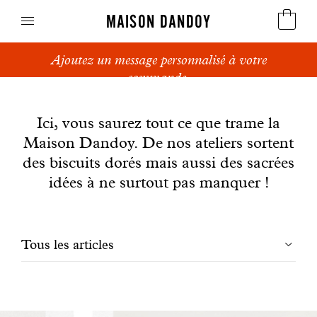
MAISON DANDOY
Ajoutez un message personnalisé à votre
Speculoos
commande.
News
Biscuits
Ici, vous saurez tout ce que trame la
Maison Dandoy. De nos ateliers sortent
Pains sucrés
des biscuits dorés mais aussi des sacrées
Gâteaux
idées à ne surtout pas manquer !
Friandises
Filtrer
Tous les articles
Gaufres
les
Cadeaux d'affaires
articles