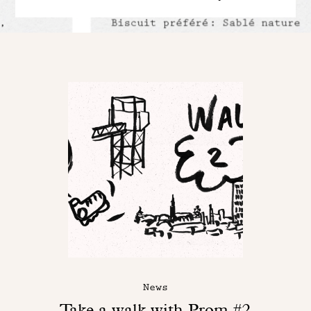
News
Take a walk with Prom #2