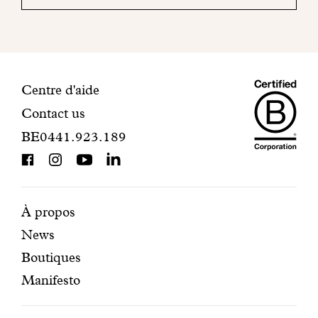
mail
pour
finaliser
votre
inscription.
Maiso
Informations
Centre d'aide
Contact us
Dando
de
BE0441.923.189
is
contact
BCorp
certifi
Pages
Navigation
À propos
News
mises
secondaire
Boutiques
en
Manifesto
avant