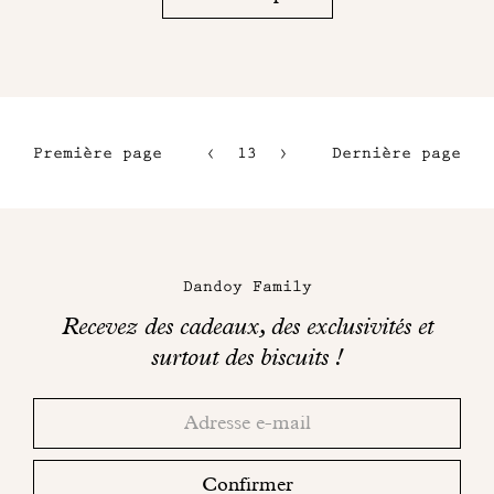
Première page
13
14
Dernière page
10
15
11
16
Maison
12
Dandoy
Dandoy Family
sur
Recevez des cadeaux, des exclusivités et
les
surtout des biscuits !
réseaux
Merci!
Adresse
Consultez
sociaux
email
votre
boite
Confirmer