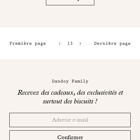
Première page
13
14
Dernière page
10
15
11
16
Maison
12
Dandoy
Dandoy Family
sur
Recevez des cadeaux, des exclusivités et
les
surtout des biscuits !
réseaux
Merci!
Adresse
Consultez
sociaux
email
votre
boite
Confirmer