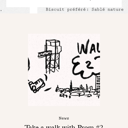
News
Take a walk with Prom #2