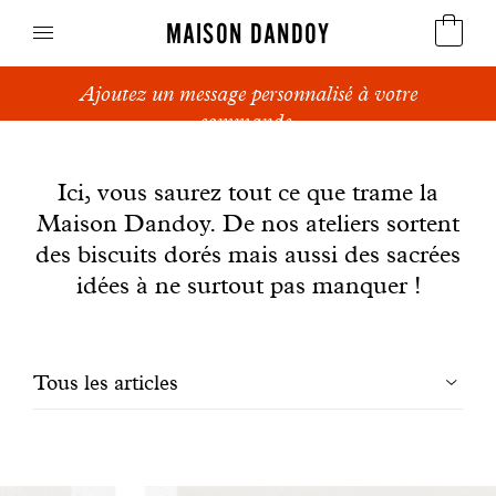
MAISON DANDOY
Dandoy Family : des cadeaux, des exclusivités et
Speculoos
surtout des biscuits !
News
Biscuits
Ici, vous saurez tout ce que trame la
Maison Dandoy. De nos ateliers sortent
Pains sucrés
des biscuits dorés mais aussi des sacrées
Gâteaux
idées à ne surtout pas manquer !
Friandises
Filtrer
Tous les articles
Gaufres
les
Cadeaux d'affaires
articles