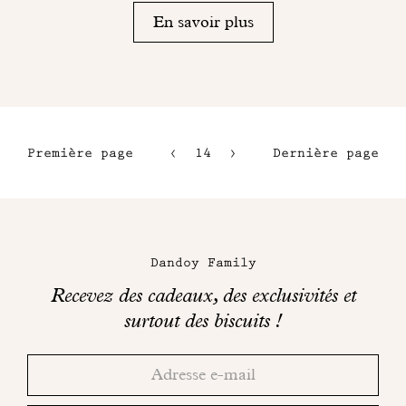
En savoir plus
Première page
14
15
Dernière page
11
16
12
17
Maison
13
Dandoy
Dandoy Family
sur
Recevez des cadeaux, des exclusivités et
les
surtout des biscuits !
réseaux
Merci!
Adresse
Consultez
sociaux
email
votre