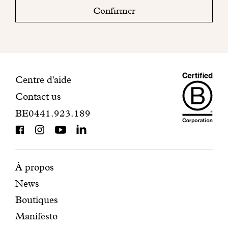
boite
Confirmer
mail
pour
finaliser
votre
inscription.
Maiso
Informations
Centre d'aide
Contact us
Dando
de
BE0441.923.189
is
contact
BCorp
certifi
Pages
Navigation
À propos
News
mises
secondaire
Boutiques
en
Manifesto
avant