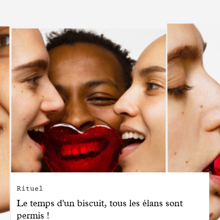
Engagé avec bon sens
Manifesto
Dandoy Family
Boutiques
Mon compte
E-Shop
Rituel
Le temps d'un biscuit, tous les élans sont
permis !