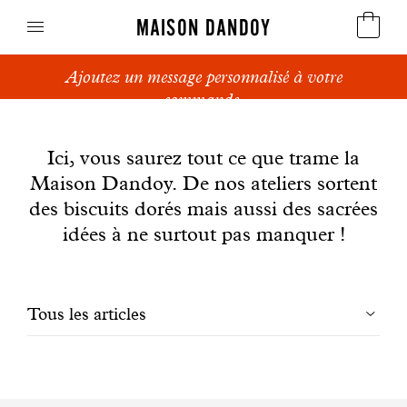
MAISON DANDOY
Ajoutez un message personnalisé à votre
Speculoos
commande.
News
Biscuits
Ici, vous saurez tout ce que trame la
Maison Dandoy. De nos ateliers sortent
Pains sucrés
des biscuits dorés mais aussi des sacrées
Gâteaux
idées à ne surtout pas manquer !
Friandises
Filtrer
Tous les articles
Gaufres
les
Cadeaux d'affaires
articles