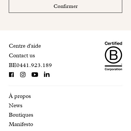
boite
Confirmer
mail
pour
finaliser
votre
inscription.
Maiso
Informations
Centre d'aide
Contact us
Dando
de
BE0441.923.189
is
contact
BCorp
certifi
Pages
Navigation
À propos
News
mises
secondaire
Boutiques
en
Manifesto
avant