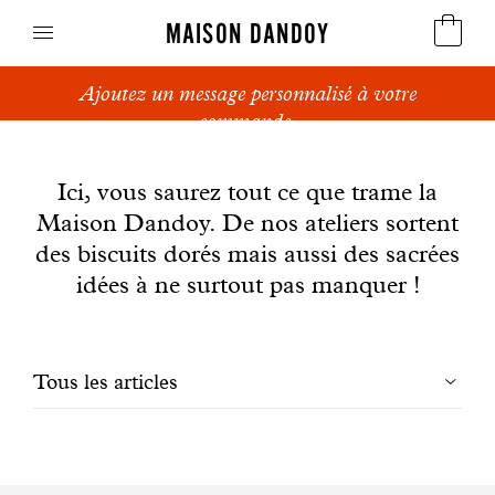
MAISON DANDOY
Ajoutez un message personnalisé à votre
Speculoos
commande.
News
Biscuits
Ici, vous saurez tout ce que trame la
Maison Dandoy. De nos ateliers sortent
Pains sucrés
des biscuits dorés mais aussi des sacrées
Gâteaux
idées à ne surtout pas manquer !
Friandises
Filtrer
Tous les articles
Gaufres
les
Cadeaux d'affaires
articles