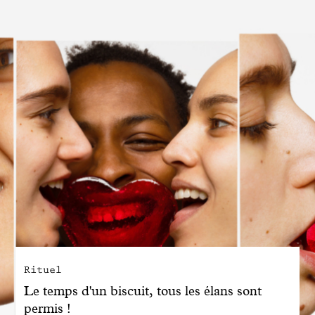
Engagé avec bon sens
Manifesto
Dandoy Family
Boutiques
Mon compte
E-Shop
Rituel
Le temps d'un biscuit, tous les élans sont
permis !