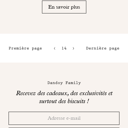
En savoir plus
Première page
14
15
Dernière page
11
16
12
17
Maison
13
Dandoy
Dandoy Family
sur
Recevez des cadeaux, des exclusivités et
les
surtout des biscuits !
réseaux
Merci!
Adresse
Consultez
sociaux
email
votre