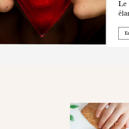
Le 
éla
En