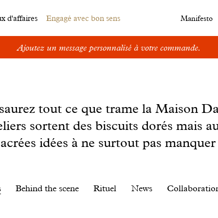
 d'affaires
Engagé avec bon sens
Manifesto
Ajoutez un message personnalisé à votre commande.
s saurez tout ce que trame la Maison D
eliers sortent des biscuits dorés mais au
sacrées idées à ne surtout pas manquer 
s
Behind the scene
Rituel
News
Collaboratio