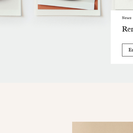
News
Ren
En