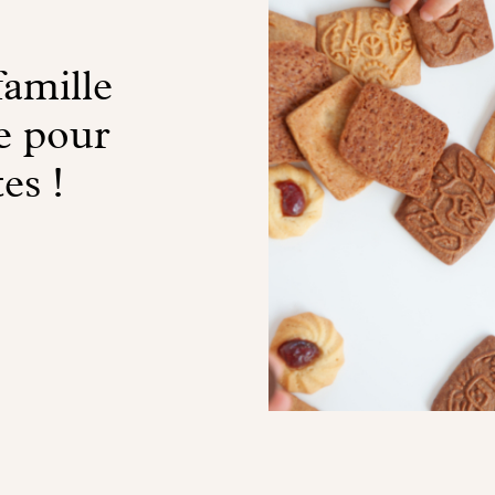
famille
e pour
es !