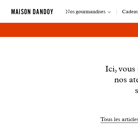
Navigation
MAISON DANDOY
Nos gourmandises
Cadeaux
principale
News
Ici, vou
nos at
Filtrer
Tous les article
les