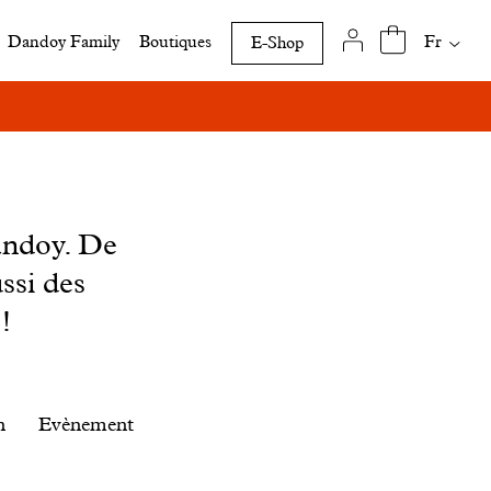
Traduct
Fr
Dandoy Family
Boutiques
E-Shop
disponi
de
cette
page
andoy. De
ssi des
!
n
Evènement