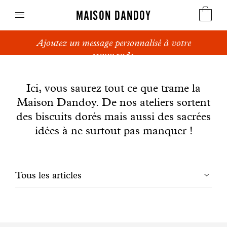
MAISON DANDOY
Ajoutez un message personnalisé à votre
Speculoos
commande.
News
Biscuits
Ici, vous saurez tout ce que trame la
Maison Dandoy. De nos ateliers sortent
Pains sucrés
des biscuits dorés mais aussi des sacrées
Gâteaux
idées à ne surtout pas manquer !
Friandises
Filtrer
Tous les articles
Gaufres
les
Cadeaux d'affaires
articles