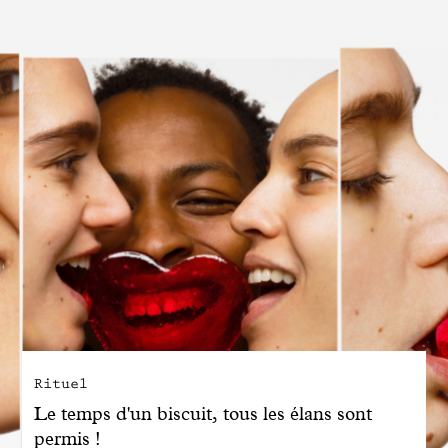
Engagé avec bon sens
Manifesto
Dandoy Family
Boutiques
Mon compte
E-Shop
Rituel
Le temps d'un biscuit, tous les élans sont
permis !