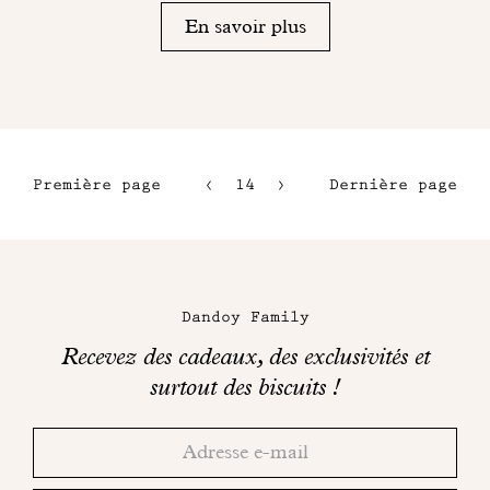
En savoir plus
Première page
14
15
Dernière page
11
16
12
17
Maison
13
Dandoy
Dandoy Family
sur
Recevez des cadeaux, des exclusivités et
les
surtout des biscuits !
réseaux
Merci!
Adresse
Consultez
sociaux
email
votre