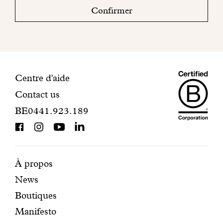
boite
Confirmer
mail
pour
finaliser
votre
inscription.
Maiso
Informations
Centre d'aide
Contact us
Dando
de
BE0441.923.189
is
contact
BCorp
certifi
Pages
Navigation
À propos
News
mises
secondaire
Boutiques
en
Manifesto
avant