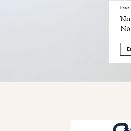
News
Nou
Noë
En