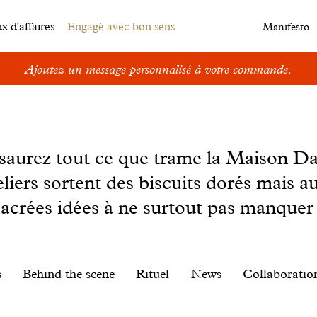
 d'affaires
Engagé avec bon sens
Manifesto
Ajoutez un message personnalisé à votre commande.
s saurez tout ce que trame la Maison D
eliers sortent des biscuits dorés mais au
sacrées idées à ne surtout pas manquer 
s
Behind the scene
Rituel
News
Collaboratio