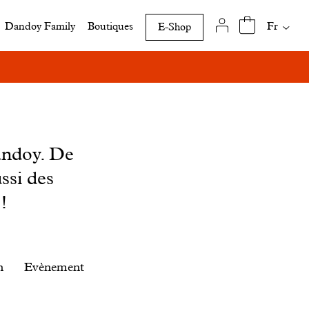
Traduct
Fr
Dandoy Family
Boutiques
E-Shop
disponi
de
cette
page
andoy. De
ssi des
!
n
Evènement