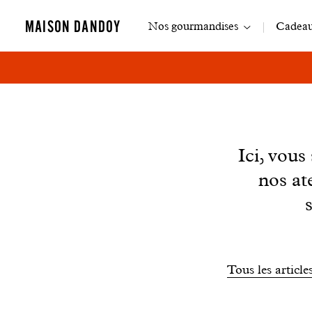
Navigation
MAISON DANDOY
Nos gourmandises
Cadeaux
principale
News
Ici, vou
nos at
Filtrer
Tous les article
les