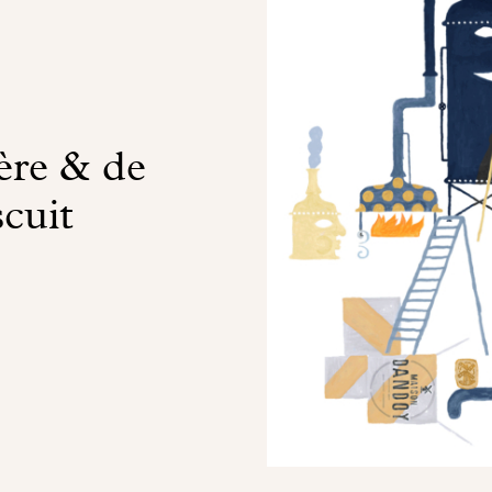
ière & de
scuit