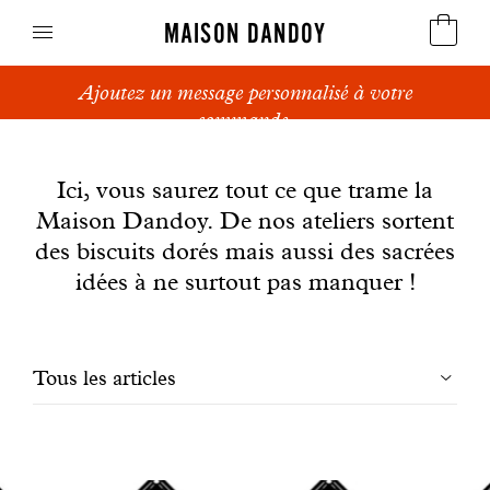
MAISON DANDOY
Ajoutez un message personnalisé à votre
Speculoos
commande.
News
Biscuits
Ici, vous saurez tout ce que trame la
Maison Dandoy. De nos ateliers sortent
Pains sucrés
des biscuits dorés mais aussi des sacrées
Gâteaux
idées à ne surtout pas manquer !
Friandises
Filtrer
Tous les articles
Gaufres
les
Cadeaux d'affaires
articles