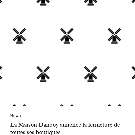
Engagé avec bon sens
Manifesto
Dandoy Family
Boutiques
Mon compte
E-Shop
News
La Maison Dandoy annonce la fermeture de
toutes ses boutiques