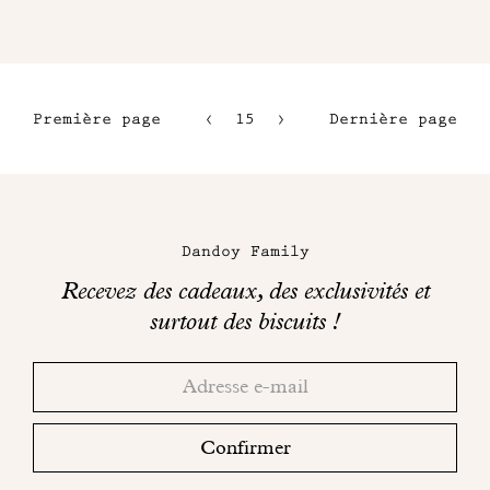
Première page
15
16
Dernière page
12
17
13
18
Maison
14
Dandoy
Dandoy Family
sur
Recevez des cadeaux, des exclusivités et
les
surtout des biscuits !
réseaux
Merci!
Adresse
Consultez
sociaux
email
votre
boite
Confirmer
mail
pour