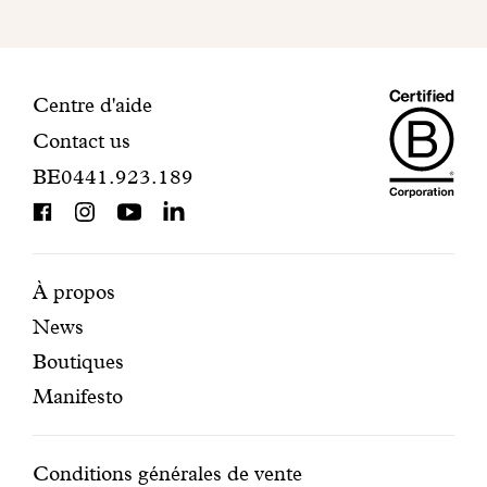
finaliser
votre
inscription.
Maiso
Informations
Centre d'aide
Contact us
Dando
de
BE0441.923.189
is
contact
BCorp
certifi
Pages
Navigation
À propos
News
mises
secondaire
Boutiques
en
Manifesto
avant
Conditions
Conditions générales de vente