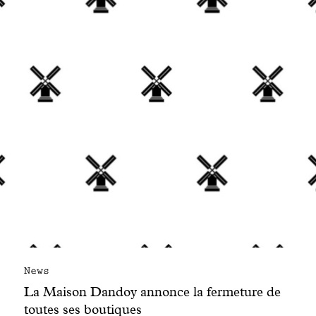
Engagé avec bon sens
Manifesto
Dandoy Family
Boutiques
Mon compte
E-Shop
News
La Maison Dandoy annonce la fermeture de
toutes ses boutiques