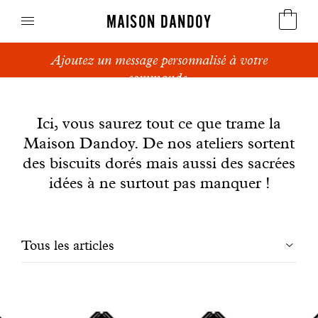
MAISON DANDOY
Ajoutez un message personnalisé à votre
Speculoos
commande.
News
Biscuits
Ici, vous saurez tout ce que trame la
Maison Dandoy. De nos ateliers sortent
Pains sucrés
des biscuits dorés mais aussi des sacrées
Gâteaux
idées à ne surtout pas manquer !
Friandises
Filtrer
Tous les articles
Gaufres
les
Cadeaux d'affaires
articles