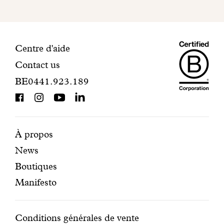
finaliser
votre
inscription.
Maiso
Informations
Centre d'aide
Contact us
Dando
de
BE0441.923.189
is
contact
BCorp
certifi
Pages
Navigation
À propos
News
mises
secondaire
Boutiques
en
Manifesto
avant
Conditions
Conditions générales de vente