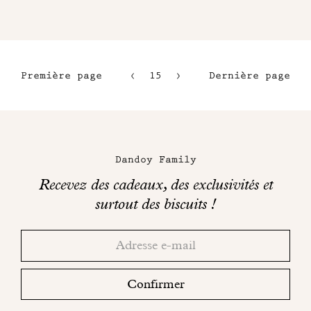
Première page
15
16
Dernière page
12
17
13
18
Maison
14
Dandoy
Dandoy Family
sur
Recevez des cadeaux, des exclusivités et
les
surtout des biscuits !
réseaux
Merci!
Adresse
Consultez
sociaux
email
votre
boite
Confirmer
mail
pour