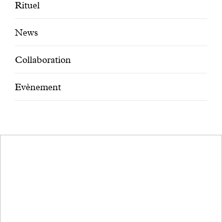
Engagé avec bon sens
Rituel
News
Manifesto
Collaboration
Dandoy Family
Evènement
Boutiques
Mon compte
E-Shop