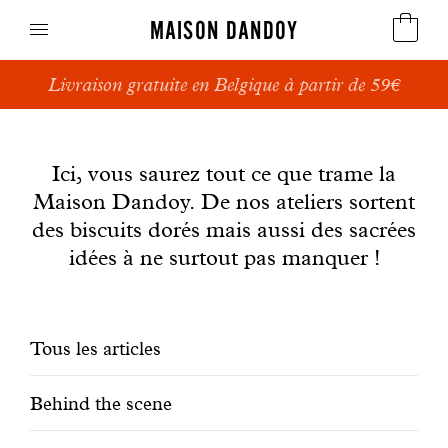
MAISON DANDOY
Livraison gratuite en Belgique à partir de 59€
Speculoos
News
Biscuits
Ici, vous saurez tout ce que trame la
Maison Dandoy. De nos ateliers sortent
Pains sucrés
des biscuits dorés mais aussi des sacrées
Gâteaux
idées à ne surtout pas manquer !
Friandises
Filtrer
Tous les articles
Gaufres
les
Cadeaux d'affaires
Behind the scene
articles