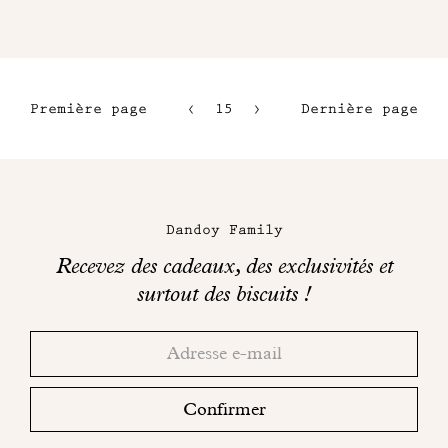
Première page
15
16
Dernière page
12
17
13
18
Maison
14
Dandoy
Dandoy Family
sur
Recevez des cadeaux, des exclusivités et
les
surtout des biscuits !
réseaux
Merci!
Adresse
Consultez
sociaux
email
votre
boite
Confirmer
mail
pour