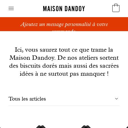
MAISON DANDOY
Ajoutez un message personnalisé à votre
Speculoos
commande.
News
Biscuits
Ici, vous saurez tout ce que trame la
Maison Dandoy. De nos ateliers sortent
Pains sucrés
des biscuits dorés mais aussi des sacrées
Gâteaux
idées à ne surtout pas manquer !
Friandises
Filtrer
Tous les articles
Gaufres
les
Cadeaux d'affaires
articles