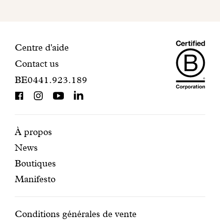
finaliser
votre
inscription.
Maiso
Informations
Centre d'aide
Contact us
Dando
de
BE0441.923.189
is
contact
BCorp
certifi
Pages
Navigation
À propos
News
mises
secondaire
Boutiques
en
Manifesto
avant
Conditions
Conditions générales de vente