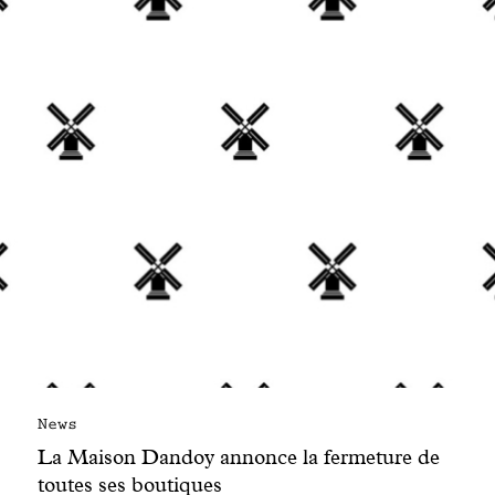
Engagé avec bon sens
Manifesto
Dandoy Family
Boutiques
Mon compte
E-Shop
News
La Maison Dandoy annonce la fermeture de
toutes ses boutiques