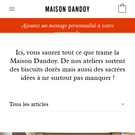
MAISON DANDOY
Ajoutez un message personnalisé à votre
Speculoos
commande.
News
Biscuits
Ici, vous saurez tout ce que trame la
Maison Dandoy. De nos ateliers sortent
Pains sucrés
des biscuits dorés mais aussi des sacrées
Gâteaux
idées à ne surtout pas manquer !
Friandises
Filtrer
Tous les articles
Gaufres
les
Cadeaux d'affaires
articles