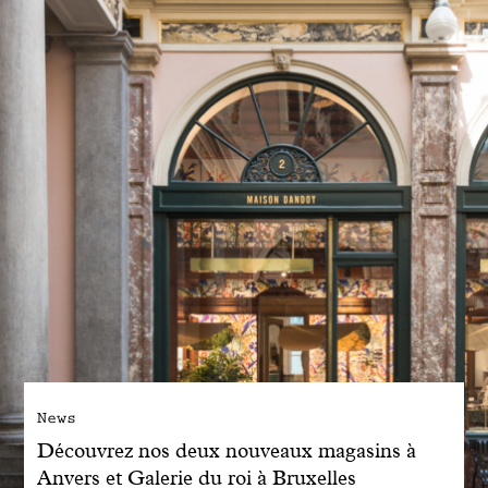
Engagé avec bon sens
Manifesto
Dandoy Family
Boutiques
Mon compte
E-Shop
News
Découvrez nos deux nouveaux magasins à
Anvers et Galerie du roi à Bruxelles