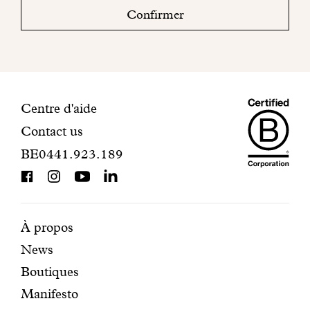
boite
Confirmer
mail
pour
finaliser
votre
inscription.
Maiso
Informations
Centre d'aide
Contact us
Dando
de
BE0441.923.189
is
contact
BCorp
certifi
Pages
Navigation
À propos
News
mises
secondaire
Boutiques
en
Manifesto
avant