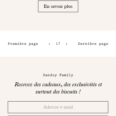
En savoir plus
Première page
17
18
Dernière page
14
15
Maison
16
Dandoy
Dandoy Family
sur
Recevez des cadeaux, des exclusivités et
les
surtout des biscuits !
réseaux
Merci!
Adresse
Consultez
sociaux
email
votre