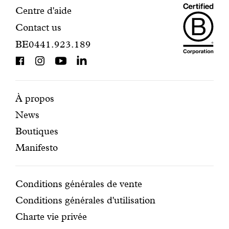
Maiso
Informations
Centre d'aide
Contact us
Dando
de
BE0441.923.189
is
contact
BCorp
certifi
Pages
Navigation
À propos
News
mises
secondaire
Boutiques
en
Manifesto
avant
Conditions
Conditions générales de vente
Conditions générales d'utilisation
Charte vie privée