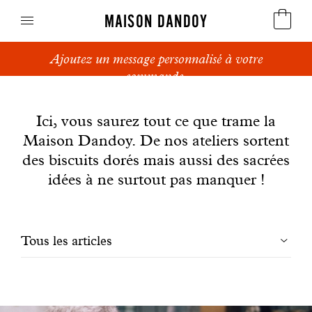
MAISON DANDOY
Ajoutez un message personnalisé à votre
Speculoos
commande.
News
Biscuits
Ici, vous saurez tout ce que trame la
Maison Dandoy. De nos ateliers sortent
Pains sucrés
des biscuits dorés mais aussi des sacrées
Gâteaux
idées à ne surtout pas manquer !
Friandises
Filtrer
Tous les articles
Gaufres
les
Cadeaux d'affaires
articles