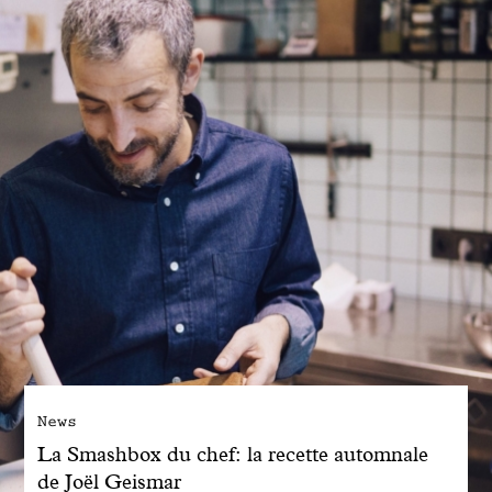
Engagé avec bon sens
Manifesto
Dandoy Family
Boutiques
Mon compte
E-Shop
News
La Smashbox du chef: la recette automnale
de Joël Geismar