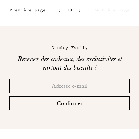
Première page
18
Dernière page
15
16
Maison
17
Dandoy
Dandoy Family
sur
Recevez des cadeaux, des exclusivités et
les
surtout des biscuits !
réseaux
Merci!
Adresse
Consultez
sociaux
email
votre
boite
Confirmer
mail
pour
finaliser
votre
inscription.