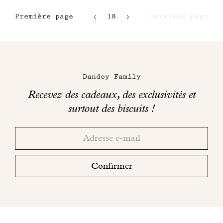
Première page
18
Dernière page
15
16
Maison
17
Dandoy
Dandoy Family
sur
Recevez des cadeaux, des exclusivités et
les
surtout des biscuits !
réseaux
Merci!
Adresse
Consultez
sociaux
email
votre
boite
Confirmer
mail
pour
finaliser
votre
inscription.