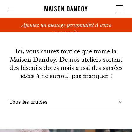
MAISON DANDOY
Ajoutez un message personnalisé à votre
Speculoos
commande.
News
Biscuits
Ici, vous saurez tout ce que trame la
Maison Dandoy. De nos ateliers sortent
Pains sucrés
des biscuits dorés mais aussi des sacrées
Gâteaux
idées à ne surtout pas manquer !
Friandises
Filtrer
Tous les articles
Gaufres
les
Cadeaux d'affaires
articles