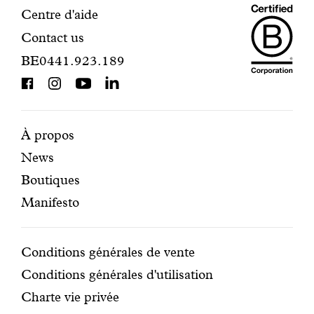
Maiso
Informations
Centre d'aide
Contact us
Dando
de
BE0441.923.189
is
contact
BCorp
certifi
Pages
Navigation
À propos
News
mises
secondaire
Boutiques
en
Manifesto
avant
Conditions
Conditions générales de vente
Conditions générales d'utilisation
Charte vie privée