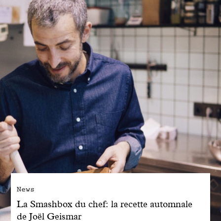
Engagé avec bon sens
Manifesto
Dandoy Family
Boutiques
Mon compte
E-Shop
News
La Smashbox du chef: la recette automnale
de Joël Geismar