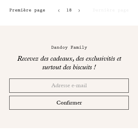
Première page
18
Dernière page
15
16
Maison
17
Dandoy
Dandoy Family
sur
Recevez des cadeaux, des exclusivités et
les
surtout des biscuits !
réseaux
Merci!
Adresse
Consultez
sociaux
email
votre
boite
Confirmer
mail
pour
finaliser
votre
inscription.