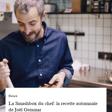
Engagé avec bon sens
Manifesto
Dandoy Family
Boutiques
Mon compte
E-Shop
News
La Smashbox du chef: la recette automnale
de Joël Geismar