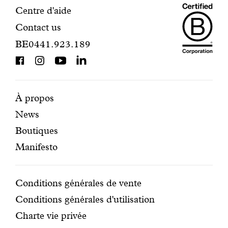
Maiso
Informations
Centre d'aide
Contact us
Dando
de
BE0441.923.189
is
contact
BCorp
certifi
Pages
Navigation
À propos
News
mises
secondaire
Boutiques
en
Manifesto
avant
Conditions
Conditions générales de vente
Conditions générales d'utilisation
Charte vie privée