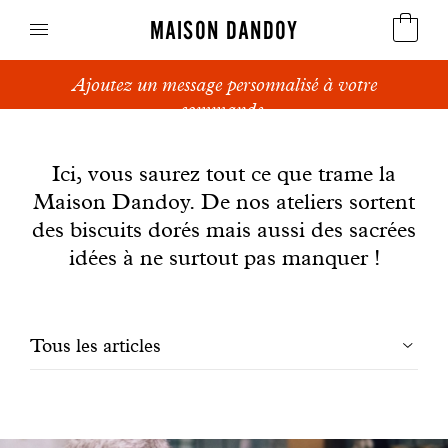
MAISON DANDOY
Ajoutez un message personnalisé à votre
Speculoos
commande.
News
Biscuits
Ici, vous saurez tout ce que trame la
Maison Dandoy. De nos ateliers sortent
Pains sucrés
des biscuits dorés mais aussi des sacrées
Gâteaux
idées à ne surtout pas manquer !
Friandises
Filtrer
Tous les articles
Gaufres
les
Cadeaux d'affaires
articles