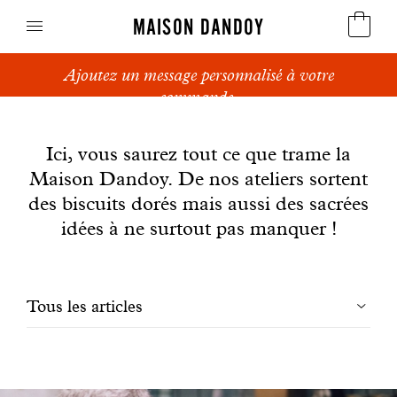
MAISON DANDOY
Ajoutez un message personnalisé à votre
Speculoos
commande.
News
Biscuits
Ici, vous saurez tout ce que trame la
Maison Dandoy. De nos ateliers sortent
Pains sucrés
des biscuits dorés mais aussi des sacrées
Gâteaux
idées à ne surtout pas manquer !
Friandises
Filtrer
Tous les articles
Gaufres
les
Cadeaux d'affaires
articles