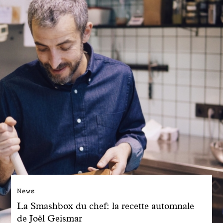
Engagé avec bon sens
Manifesto
Dandoy Family
Boutiques
Mon compte
E-Shop
News
La Smashbox du chef: la recette automnale
de Joël Geismar