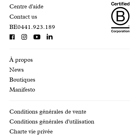
Maiso
Informations
Centre d'aide
Contact us
Dando
de
BE0441.923.189
is
contact
BCorp
certifi
Pages
Navigation
À propos
News
mises
secondaire
Boutiques
en
Manifesto
avant
Conditions
Conditions générales de vente
Conditions générales d'utilisation
Charte vie privée