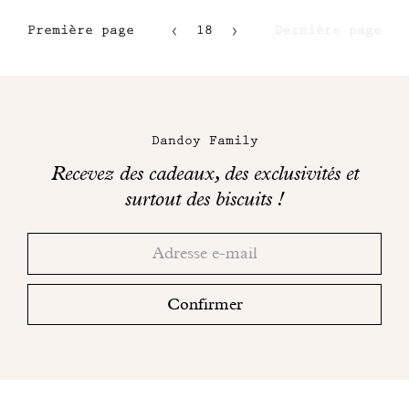
Première page
18
Dernière page
15
16
Maison
17
Dandoy
Dandoy Family
sur
Recevez des cadeaux, des exclusivités et
les
surtout des biscuits !
réseaux
Merci!
Adresse
Consultez
sociaux
email
votre
boite
Confirmer
mail
pour
finaliser
votre
inscription.