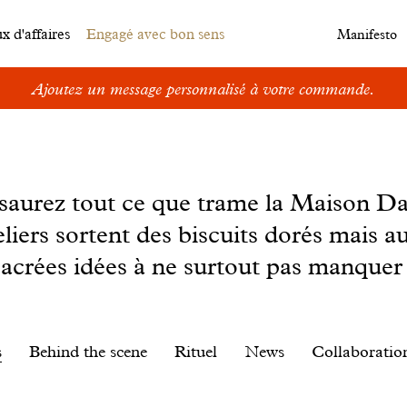
 d'affaires
Engagé avec bon sens
Manifesto
Ajoutez un message personnalisé à votre commande.
s saurez tout ce que trame la Maison D
eliers sortent des biscuits dorés mais au
sacrées idées à ne surtout pas manquer 
s
Behind the scene
Rituel
News
Collaboratio