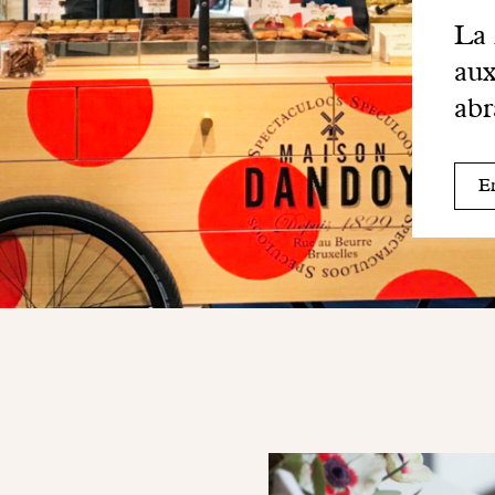
La 
aux
abr
En