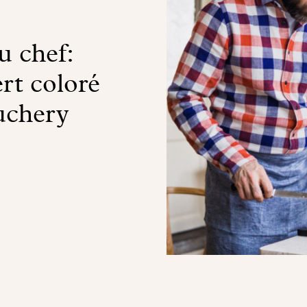
 chef:
rt coloré
uchery