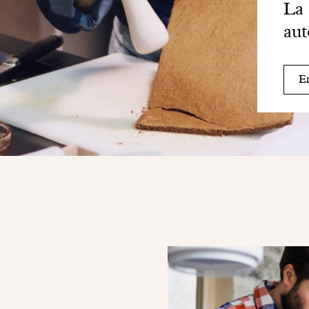
La 
aut
En