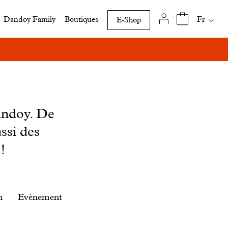
Traduct
Fr
Dandoy Family
Boutiques
E-Shop
disponi
de
cette
page
andoy. De
ssi des
!
n
Evènement