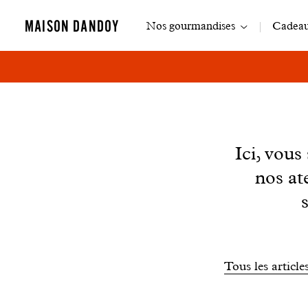
Navigation
MAISON DANDOY
Nos gourmandises
Cadeaux
principale
News
Ici, vou
nos at
Filtrer
Tous les article
les