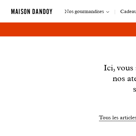
Navigation
MAISON DANDOY
Nos gourmandises
Cadeaux
principale
News
Ici, vou
nos at
Filtrer
Tous les article
les