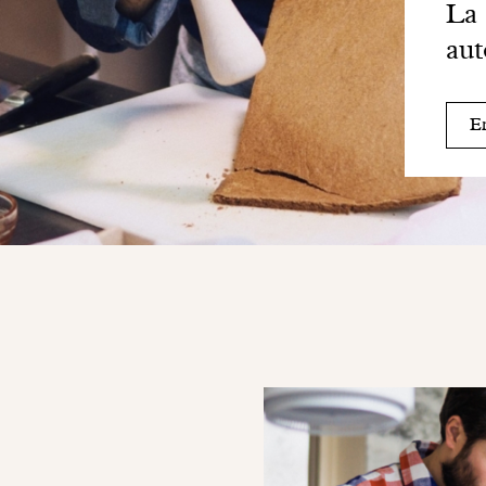
La 
aut
En