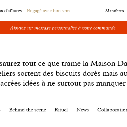
 d'affaires
Engagé avec bon sens
Manifesto
Ajoutez un message personnalisé à votre commande.
s saurez tout ce que trame la Maison D
eliers sortent des biscuits dorés mais au
sacrées idées à ne surtout pas manquer 
s
Behind the scene
Rituel
News
Collaboratio