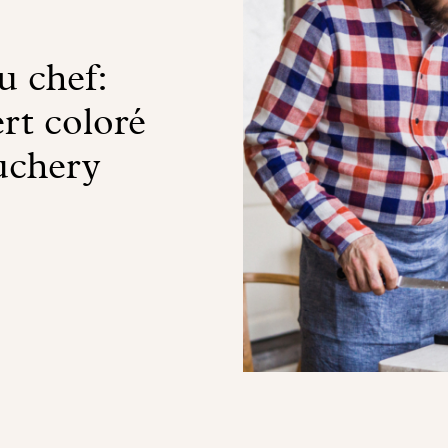
 chef:
rt coloré
uchery