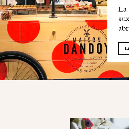
La 
aux
abr
En