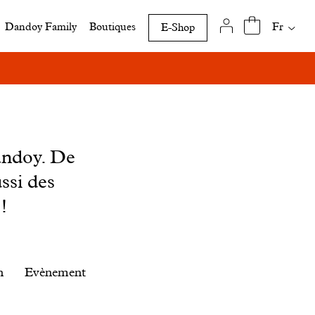
Traduct
Fr
Dandoy Family
Boutiques
E-Shop
disponi
de
cette
page
andoy. De
ssi des
!
n
Evènement