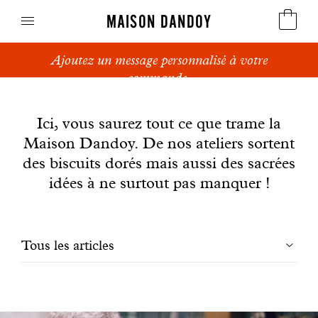
MAISON DANDOY
Ajoutez un message personnalisé à votre
Speculoos
commande.
News
Biscuits
Ici, vous saurez tout ce que trame la
Maison Dandoy. De nos ateliers sortent
Pains sucrés
des biscuits dorés mais aussi des sacrées
Gâteaux
idées à ne surtout pas manquer !
Friandises
Filtrer
Tous les articles
Gaufres
les
Cadeaux d'affaires
articles