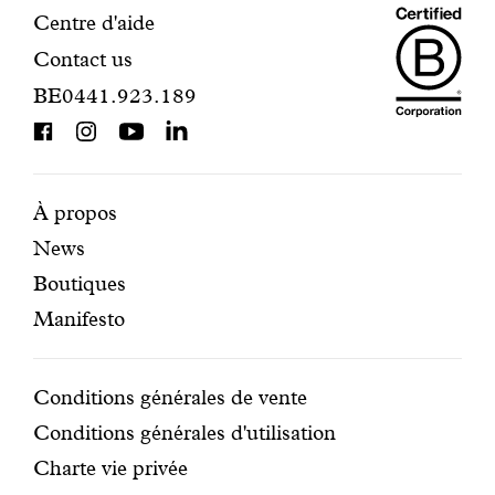
Maiso
Informations
Centre d'aide
Contact us
Dando
de
BE0441.923.189
is
contact
BCorp
certifi
Pages
Navigation
À propos
News
mises
secondaire
Boutiques
en
Manifesto
avant
Conditions
Conditions générales de vente
Conditions générales d'utilisation
Charte vie privée