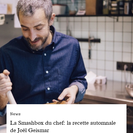
Engagé avec bon sens
Manifesto
Dandoy Family
Boutiques
Mon compte
E-Shop
News
La Smashbox du chef: la recette automnale
de Joël Geismar