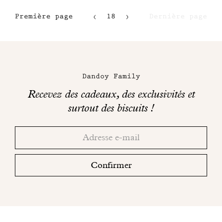
Première page
18
Dernière page
15
16
Maison
17
Dandoy
Dandoy Family
sur
Recevez des cadeaux, des exclusivités et
les
surtout des biscuits !
réseaux
Merci!
Adresse
Consultez
sociaux
email
votre
boite
Confirmer
mail
pour
finaliser
votre
inscription.