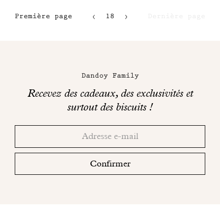
Première page
18
Dernière page
15
16
Maison
17
Dandoy
Dandoy Family
sur
Recevez des cadeaux, des exclusivités et
les
surtout des biscuits !
réseaux
Merci!
Adresse
Consultez
sociaux
email
votre
boite
Confirmer
mail
pour
finaliser
votre
inscription.