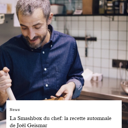
Engagé avec bon sens
Manifesto
Dandoy Family
Boutiques
Mon compte
E-Shop
News
La Smashbox du chef: la recette automnale
de Joël Geismar