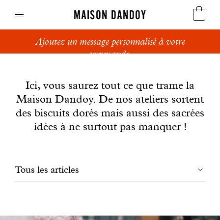
MAISON DANDOY
Ajoutez un message personnalisé à votre
Speculoos
commande.
News
Biscuits
Ici, vous saurez tout ce que trame la
Maison Dandoy. De nos ateliers sortent
Pains sucrés
des biscuits dorés mais aussi des sacrées
Gâteaux
idées à ne surtout pas manquer !
Friandises
Filtrer
Tous les articles
Gaufres
les
Cadeaux d'affaires
articles