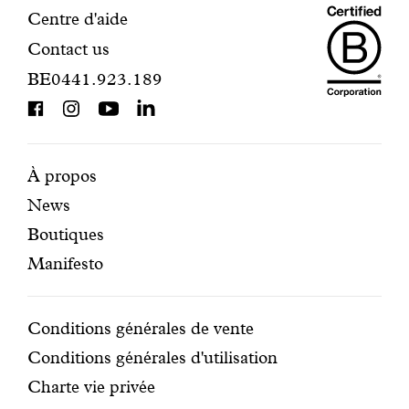
Maiso
Informations
Centre d'aide
Contact us
Dando
de
BE0441.923.189
is
contact
BCorp
certifi
Pages
Navigation
À propos
News
mises
secondaire
Boutiques
en
Manifesto
avant
Conditions
Conditions générales de vente
Conditions générales d'utilisation
Charte vie privée