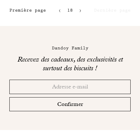
Première page
18
Dernière page
15
16
Maison
17
Dandoy
Dandoy Family
sur
Recevez des cadeaux, des exclusivités et
les
surtout des biscuits !
réseaux
Merci!
Adresse
Consultez
sociaux
email
votre
boite
Confirmer
mail
pour
finaliser
votre
inscription.