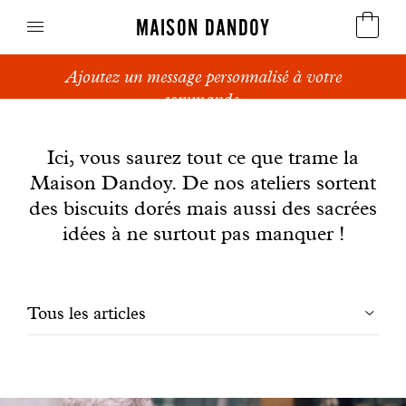
MAISON DANDOY
Ajoutez un message personnalisé à votre
Speculoos
commande.
News
Biscuits
Ici, vous saurez tout ce que trame la
Maison Dandoy. De nos ateliers sortent
Pains sucrés
des biscuits dorés mais aussi des sacrées
Gâteaux
idées à ne surtout pas manquer !
Friandises
Filtrer
Tous les articles
Gaufres
les
Cadeaux d'affaires
articles