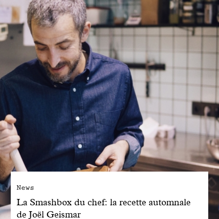
Engagé avec bon sens
Manifesto
Dandoy Family
Boutiques
Mon compte
E-Shop
News
La Smashbox du chef: la recette automnale
de Joël Geismar