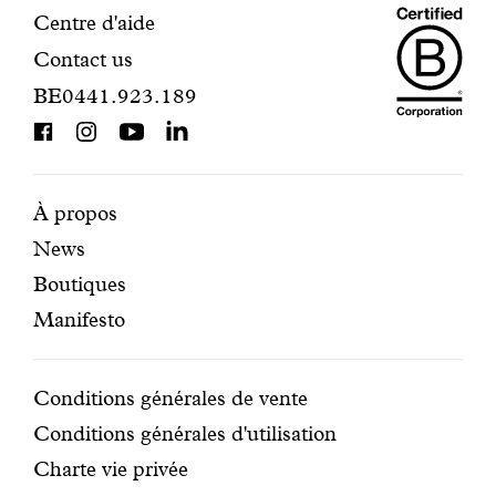
Maiso
Informations
Centre d'aide
Contact us
Dando
de
BE0441.923.189
is
contact
BCorp
certifi
Pages
Navigation
À propos
News
mises
secondaire
Boutiques
en
Manifesto
avant
Conditions
Conditions générales de vente
Conditions générales d'utilisation
Charte vie privée