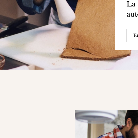
La 
aut
En