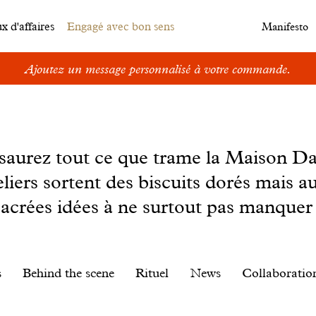
 d'affaires
Engagé avec bon sens
Manifesto
Ajoutez un message personnalisé à votre commande.
s saurez tout ce que trame la Maison D
eliers sortent des biscuits dorés mais au
sacrées idées à ne surtout pas manquer 
s
Behind the scene
Rituel
News
Collaboratio