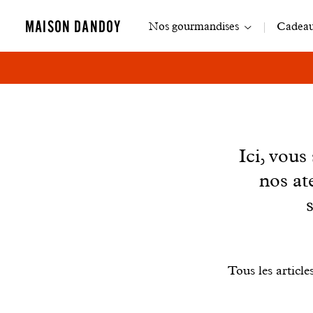
Navigation
MAISON DANDOY
Nos gourmandises
Cadeaux
principale
News
Ici, vou
nos at
Filtrer
Tous les article
les