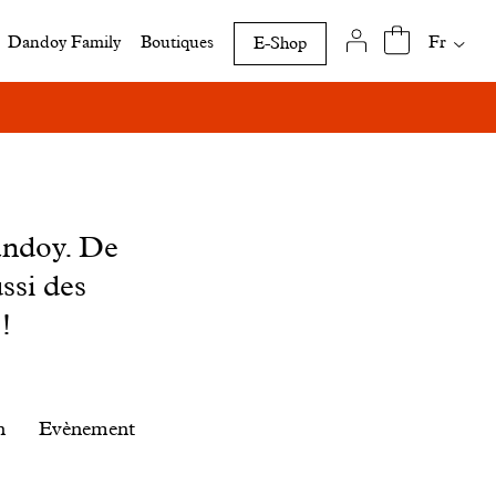
Traduct
Fr
Dandoy Family
Boutiques
E-Shop
disponi
de
cette
page
andoy. De
ssi des
!
n
Evènement