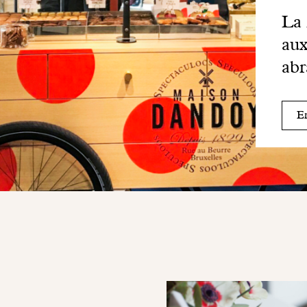
La 
aux
abr
En