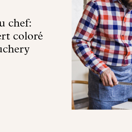
 chef:
rt coloré
uchery