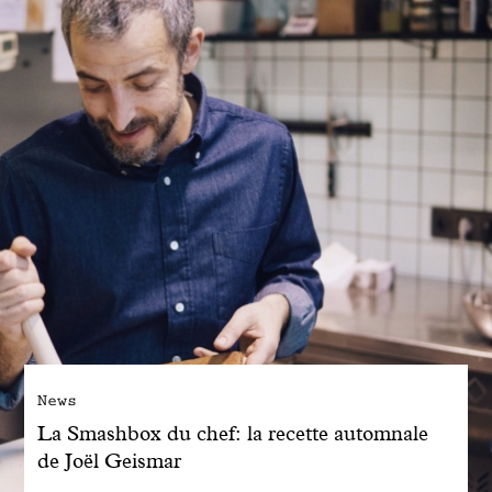
Engagé avec bon sens
Manifesto
Dandoy Family
Boutiques
Mon compte
E-Shop
News
La Smashbox du chef: la recette automnale
de Joël Geismar