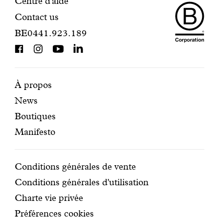
Maiso
Informations
Centre d'aide
Contact us
Dando
de
BE0441.923.189
is
contact
BCorp
certifi
Pages
Navigation
À propos
News
mises
secondaire
Boutiques
en
Manifesto
avant
Conditions
Conditions générales de vente
Conditions générales d'utilisation
Charte vie privée
Préférences cookies