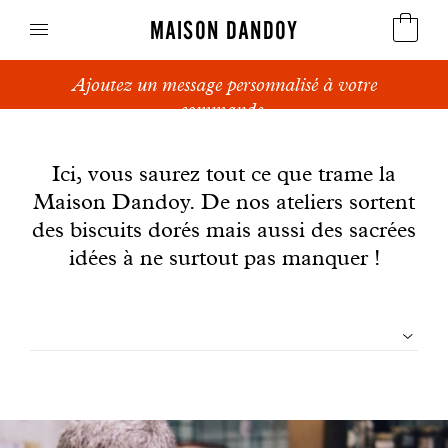
MAISON DANDOY
Ajoutez un message personnalisé à votre
Speculoos
commande.
News
Biscuits
Ici, vous saurez tout ce que trame la
Maison Dandoy. De nos ateliers sortent
Pains sucrés
des biscuits dorés mais aussi des sacrées
Gâteaux
idées à ne surtout pas manquer !
Friandises
Filtrer
Gaufres
les
Cadeaux d'affaires
articles