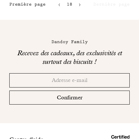
Première page
18
Dernière page
15
16
Maison
17
Dandoy
Dandoy Family
sur
Recevez des cadeaux, des exclusivités et
les
surtout des biscuits !
réseaux
Merci!
Adresse
Consultez
sociaux
email
votre
boite
Confirmer
mail
pour
finaliser
votre
inscription.