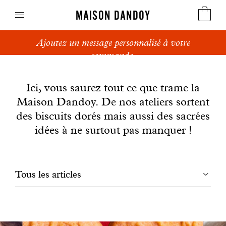
MAISON DANDOY
Ajoutez un message personnalisé à votre
Speculoos
commande.
News
Biscuits
Ici, vous saurez tout ce que trame la
Maison Dandoy. De nos ateliers sortent
Pains sucrés
des biscuits dorés mais aussi des sacrées
Gâteaux
idées à ne surtout pas manquer !
Friandises
Filtrer
Tous les articles
Gaufres
les
Cadeaux d'affaires
articles