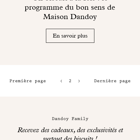
programme du bon sens de
Maison Dandoy
En savoir plus
Première page
2
3
Dernière page
1
4
5
Maison
Dandoy
Dandoy Family
sur
Recevez des cadeaux, des exclusivités et
les
surtout des biscuits !