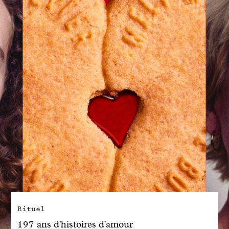
Engagé avec bon sens
Manifesto
Dandoy Family
Boutiques
Mon compte
E-Shop
Rituel
197 ans d'histoires d'amour