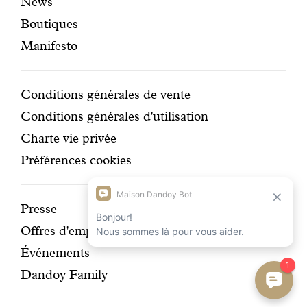
News
mises
secondaire
Boutiques
en
Manifesto
avant
Conditions
Conditions générales de vente
Conditions générales d'utilisation
Charte vie privée
Préférences cookies
Découvrir
Presse
Offres d'emplois
notre
Événements
histoire
Dandoy Family