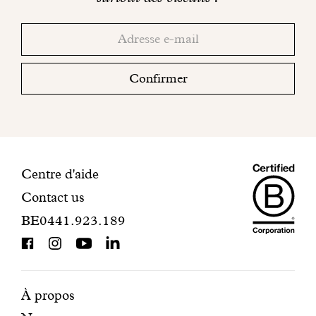
réseaux
Merci!
Adresse
Consultez
sociaux
email
votre
boite
Confirmer
mail
pour
finaliser
votre
inscription.
Maiso
Informations
Centre d'aide
Contact us
Dando
de
BE0441.923.189
is
contact
BCorp
certifi
Pages
Navigation
À propos