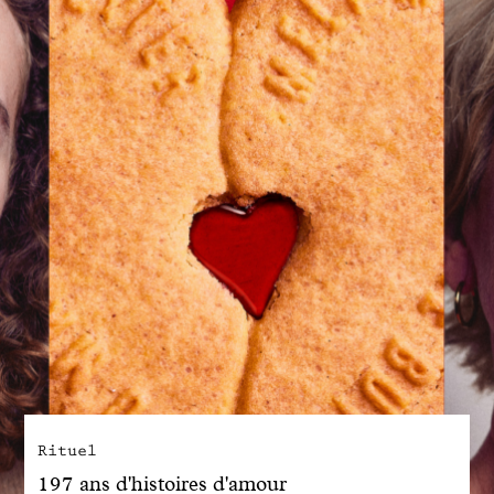
Engagé avec bon sens
Manifesto
Dandoy Family
Boutiques
Mon compte
E-Shop
Rituel
197 ans d'histoires d'amour