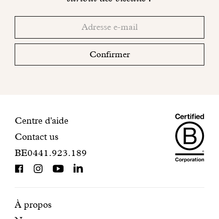
réseaux
Merci!
Adresse
Consultez
sociaux
email
votre
boite
Confirmer
mail
pour
finaliser
votre
inscription.
Maiso
Informations
Centre d'aide
Contact us
Dando
de
BE0441.923.189
is
contact
BCorp
certifi
Pages
Navigation
À propos