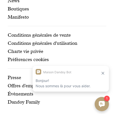
News
mises
secondaire
Boutiques
en
Manifesto
avant
Conditions
Conditions générales de vente
Conditions générales d'utilisation
Charte vie privée
Préférences cookies
Découvrir
Presse
Offres d'emplois
notre
Événements
histoire
Dandoy Family