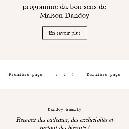
programme du bon sens de
Maison Dandoy
En savoir plus
Première page
2
3
Dernière page
1
4
5
Maison
Dandoy
Dandoy Family
sur
Recevez des cadeaux, des exclusivités et
les
surtout des biscuits !