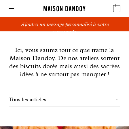
MAISON DANDOY
Ajoutez un message personnalisé à votre
Speculoos
commande.
News
Biscuits
Ici, vous saurez tout ce que trame la
Maison Dandoy. De nos ateliers sortent
Pains sucrés
des biscuits dorés mais aussi des sacrées
Gâteaux
idées à ne surtout pas manquer !
Friandises
Filtrer
Tous les articles
Gaufres
les
Cadeaux d'affaires
articles