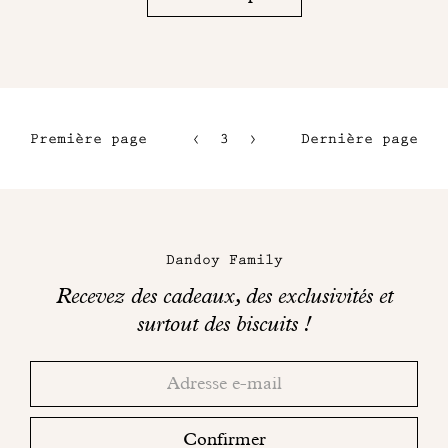
Première page
3
4
Dernière page
1
5
2
6
Maison
Dandoy
Dandoy Family
sur
Recevez des cadeaux, des exclusivités et
les
surtout des biscuits !
réseaux
Merci!
Adresse
Consultez
sociaux
email
votre
boite
Confirmer