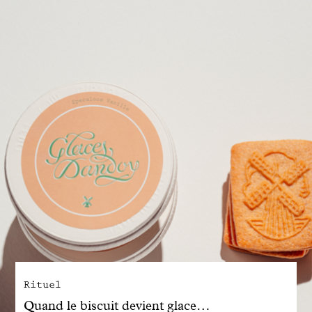
Engagé avec bon sens
Manifesto
Dandoy Family
Boutiques
Mon compte
E-Shop
Rituel
Quand le biscuit devient glace…