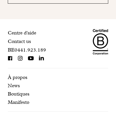
mail
pour
finaliser
votre
inscription.
Maiso
Informations
Centre d'aide
Contact us
Dando
de
BE0441.923.189
is
contact
BCorp
certifi
Pages
Navigation
À propos
News
mises
secondaire
Boutiques
en
Manifesto
avant