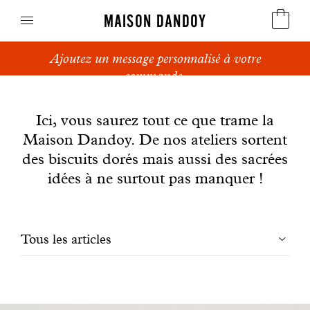
MAISON DANDOY
Ajoutez un message personnalisé à votre
Speculoos
commande.
News
Biscuits
Ici, vous saurez tout ce que trame la
Maison Dandoy. De nos ateliers sortent
Pains sucrés
des biscuits dorés mais aussi des sacrées
Gâteaux
idées à ne surtout pas manquer !
Friandises
Filtrer
Tous les articles
Gaufres
les
Cadeaux d'affaires
articles