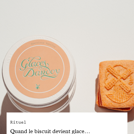
Engagé avec bon sens
Manifesto
Dandoy Family
Boutiques
Mon compte
E-Shop
Rituel
Quand le biscuit devient glace…