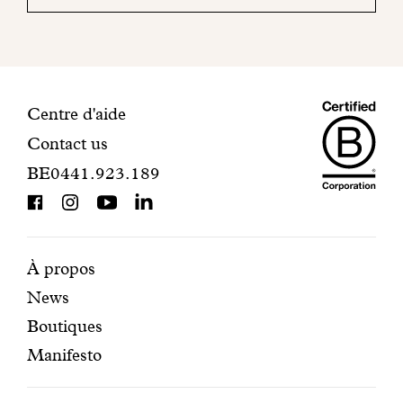
mail
pour
finaliser
votre
inscription.
Maiso
Informations
Centre d'aide
Contact us
Dando
de
BE0441.923.189
is
contact
BCorp
certifi
Pages
Navigation
À propos
News
mises
secondaire
Boutiques
en
Manifesto
avant