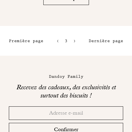
Première page
3
4
Dernière page
1
5
2
6
Maison
Dandoy
Dandoy Family
sur
Recevez des cadeaux, des exclusivités et
les
surtout des biscuits !
réseaux
Merci!
Adresse
Consultez
sociaux
email
votre
boite
Confirmer