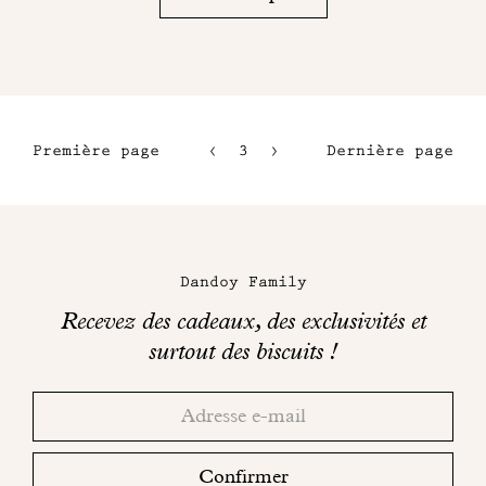
Première page
3
4
Dernière page
1
5
2
6
Maison
Dandoy
Dandoy Family
sur
Recevez des cadeaux, des exclusivités et
les
surtout des biscuits !
réseaux
Merci!
Adresse
Consultez
sociaux
email
votre
boite
Confirmer