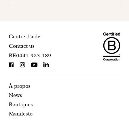
mail
pour
finaliser
votre
inscription.
Maiso
Informations
Centre d'aide
Contact us
Dando
de
BE0441.923.189
is
contact
BCorp
certifi
Pages
Navigation
À propos
News
mises
secondaire
Boutiques
en
Manifesto
avant