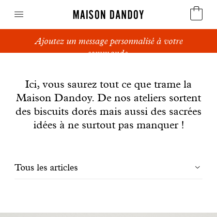
MAISON DANDOY
Ajoutez un message personnalisé à votre
Speculoos
commande.
News
Biscuits
Ici, vous saurez tout ce que trame la
Maison Dandoy. De nos ateliers sortent
Pains sucrés
des biscuits dorés mais aussi des sacrées
Gâteaux
idées à ne surtout pas manquer !
Friandises
Filtrer
Tous les articles
Gaufres
les
Cadeaux d'affaires
articles