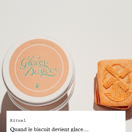
Engagé avec bon sens
Manifesto
Dandoy Family
Boutiques
Mon compte
E-Shop
Rituel
Quand le biscuit devient glace…