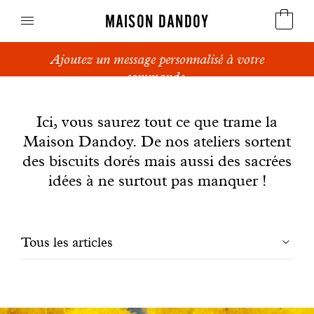
MAISON DANDOY
Ajoutez un message personnalisé à votre
Speculoos
commande.
News
Biscuits
Ici, vous saurez tout ce que trame la
Maison Dandoy. De nos ateliers sortent
Pains sucrés
des biscuits dorés mais aussi des sacrées
Gâteaux
idées à ne surtout pas manquer !
Friandises
Filtrer
Tous les articles
Gaufres
les
Cadeaux d'affaires
articles