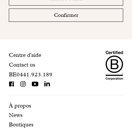
sociaux
email
votre
boite
Confirmer
mail
pour
finaliser
votre
inscription.
Maiso
Informations
Centre d'aide
Contact us
Dando
de
BE0441.923.189
is
contact
BCorp
certifi
Pages
Navigation
À propos
News
mises
secondaire
Boutiques
en