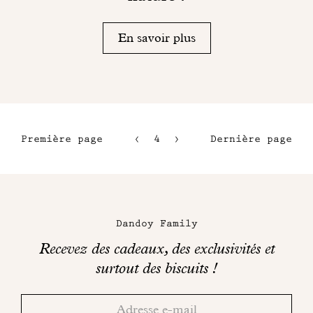
En savoir plus
Première page
4
5
Dernière page
1
6
2
7
Maison
3
Dandoy
Dandoy Family
sur
Recevez des cadeaux, des exclusivités et
les
surtout des biscuits !
réseaux
Merci!
Adresse
Consultez