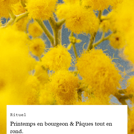
Engagé avec bon sens
Manifesto
Dandoy Family
Boutiques
Mon compte
E-Shop
Rituel
Printemps en bourgeon & Pâques tout en
rond.