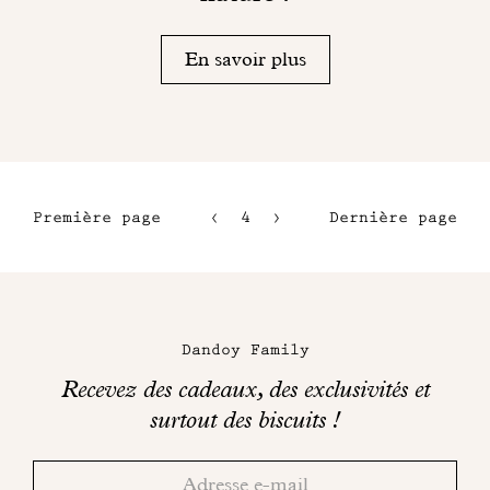
En savoir plus
Première page
4
5
Dernière page
1
6
2
7
Maison
3
Dandoy
Dandoy Family
sur
Recevez des cadeaux, des exclusivités et
les
surtout des biscuits !
réseaux
Merci!
Adresse
Consultez