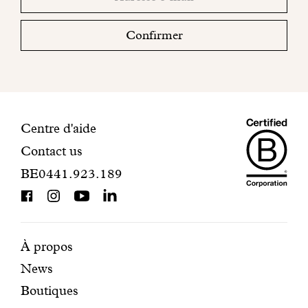
sociaux
email
votre
boite
Confirmer
mail
pour
finaliser
votre
inscription.
Maiso
Informations
Centre d'aide
Contact us
Dando
de
BE0441.923.189
is
contact
BCorp
certifi
Pages
Navigation
À propos
News
mises
secondaire
Boutiques
en