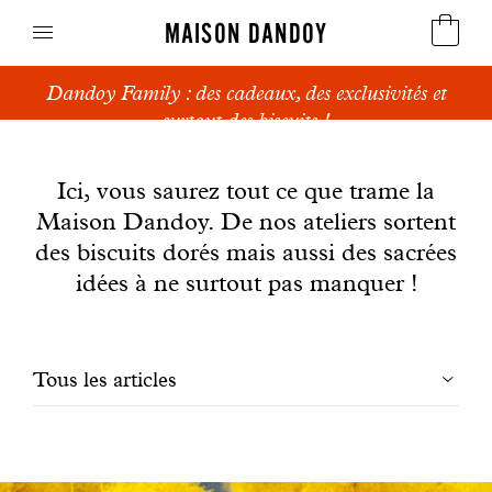
MAISON DANDOY
Livraison gratuite en Belgique à partir de 59€
Speculoos
News
Biscuits
Ici, vous saurez tout ce que trame la
Maison Dandoy. De nos ateliers sortent
Pains sucrés
des biscuits dorés mais aussi des sacrées
Gâteaux
idées à ne surtout pas manquer !
Friandises
Filtrer
Tous les articles
Gaufres
les
Cadeaux d'affaires
articles