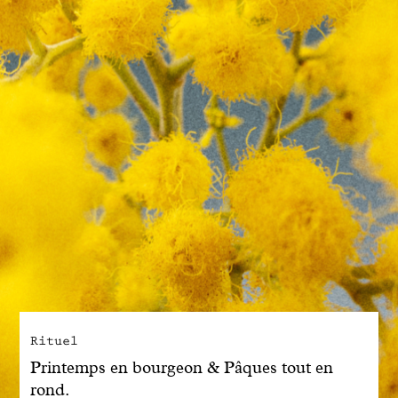
Engagé avec bon sens
Manifesto
Dandoy Family
Boutiques
Mon compte
E-Shop
Rituel
Printemps en bourgeon & Pâques tout en
rond.