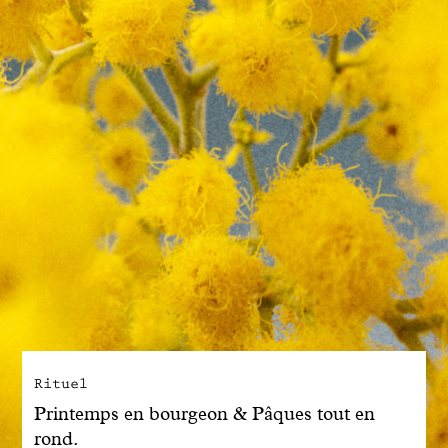
Engagé avec bon sens
Manifesto
Dandoy Family
Boutiques
Mon compte
E-Shop
Rituel
Printemps en bourgeon & Pâques tout en
rond.