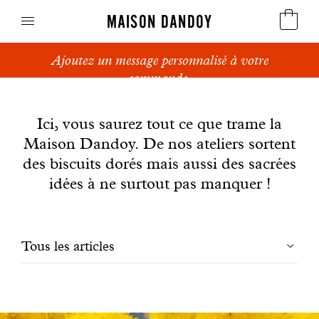
MAISON DANDOY
Ajoutez un message personnalisé à votre
Speculoos
commande.
News
Biscuits
Ici, vous saurez tout ce que trame la
Maison Dandoy. De nos ateliers sortent
Pains sucrés
des biscuits dorés mais aussi des sacrées
Gâteaux
idées à ne surtout pas manquer !
Friandises
Filtrer
Tous les articles
Gaufres
les
Cadeaux d'affaires
articles