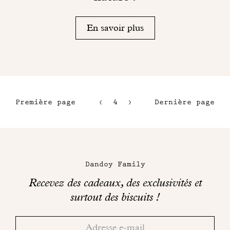
En savoir plus
Première page
4
5
Dernière page
1
6
2
7
Maison
3
Dandoy
Dandoy Family
sur
Recevez des cadeaux, des exclusivités et
les
surtout des biscuits !
réseaux
Merci!
Adresse
Consultez