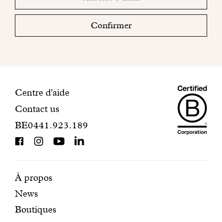
sociaux
email
votre
boite
Confirmer
mail
pour
finaliser
votre
inscription.
Maiso
Informations
Centre d'aide
Contact us
Dando
de
BE0441.923.189
is
contact
BCorp
certifi
Pages
Navigation
À propos
News
mises
secondaire
Boutiques
en